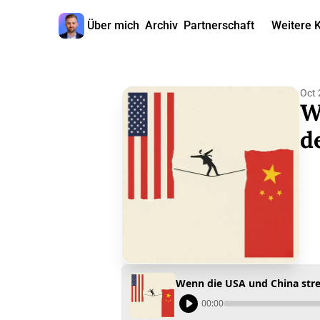
Über mich
Archiv
Partnerschaft
Weitere 
W
Oct 
W
d
Wenn die USA und China strei
00:00