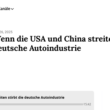
Kanäle
eitere Kanäle
🎧 Podcast
26, 2025
📺 YouTube
enn die USA und China streiten
📊 Insights
eutsche Autoindustrie
🙋‍♂️ LinkedIn
🇬🇧 English Newsletter
ten stirbt die deutsche Autoindustrie
15:42