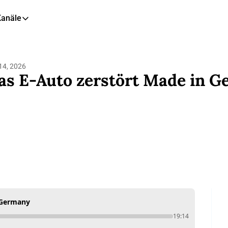
Kanäle
eitere Kanäle
🎧 Podcast
14, 2026
📺 YouTube
as E-Auto zerstört Made in 
📊 Insights
🙋‍♂️ LinkedIn
🇬🇧 English Newsletter
 Germany
19:14