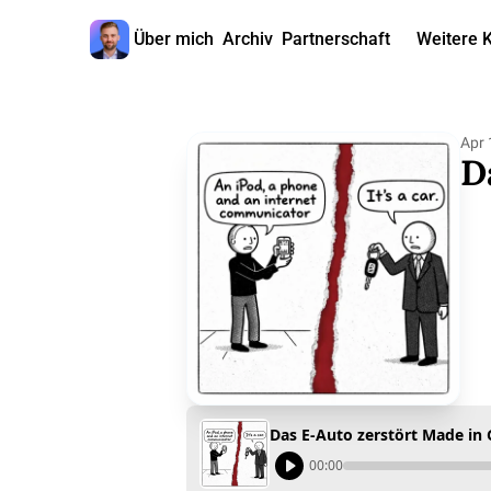
Über mich
Archiv
Partnerschaft
Weitere 
W
Apr 
D
Das E-Auto zerstört Made in
00:00