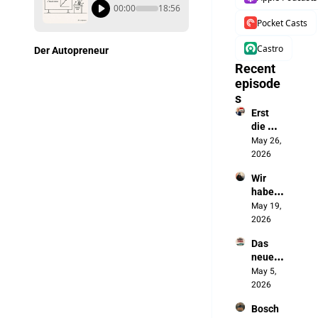
00:00
18:56
Pocket Casts
Castro
Der Autopreneur
Recent 
episode
s
Erst 
die 
Batteri
May 26, 
e, jetzt 
2026
das 
Wir 
autono
haben 
me 
die 
May 19, 
Fahren
Chines
2026
en 
Das 
ausges
neue 
perrt. 
Made 
May 5, 
Jetzt 
in 
2026
bauen 
Germa
sie 
Bosch 
ny 
unsere 