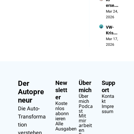
Aus 
ersetzt 
Verseh
die 
Mar 24, 
en
Manag
2026
er, 
VW-
nicht 
Krise: 
die 
Gewin
Mar 17, 
Arbeit
n 
2026
er
halbier
t, 
Blume 
gibt 
Deutsc
hland 
Der 
New
Über 
Supp
auf
slett
mich
ort
Autopre
Über 
Konta
er
neur
mich
kt
Koste
Podca
Impre
Die Auto-
nlos 
st
ssum
abonn
Mit 
Transforma
ieren
mir 
Alle 
tion 
arbeit
Ausgaben
en
verstehen.