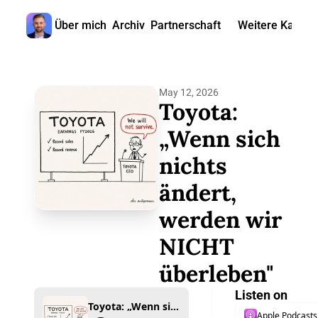
Über mich
Archiv
Partnerschaft
Weitere Kanäle
Weitere
🎧 
May 12, 2026
📺 
Toyota: 
📊 
„Wenn sich 
nichts 
🙋‍♂
ändert, 
🇬
werden wir 
NICHT 
überleben"
Listen on
Toyota: „Wenn sich nichts ändert, werden wir NICHT überleben"
Apple Podcasts