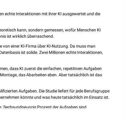
n echte Interaktionen mit ihrer KI ausgewertet und die 
heoretisch kann, sondern gemessen, wofür Menschen KI 
nis ist wirklich überraschend.
die von einer KI-Firma über KI-Nutzung. Da muss man 
Datenbasis ist solide. Zwei Millionen echte Interaktionen, 
n, dass KI zuerst die einfachen, repetitiven Aufgaben 
Montage, das Abarbeiten eben. Aber tatsächlich ist das 
fizierten Aufgaben. Die Studie liefert für jede Berufsgruppe 
bernehmen könnte und was heute tatsächlich im Einsatz ist.
e. Sechsundneunzig Prozent der Aufgaben sind 
davon heute nur zweiunddreißig Prozent. Finance: 
 achtundzwanzig Prozent genutzt.
ent möglich, fünfundzwanzig Prozent genutzt und 