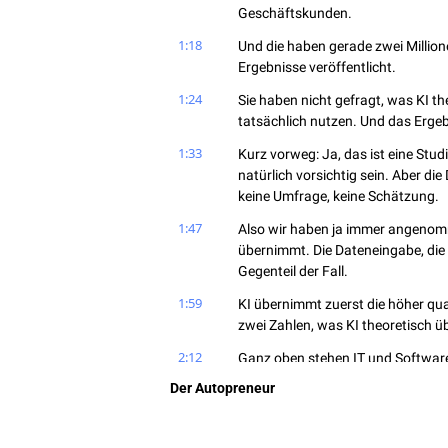
Geschäftskunden.
1:18
Und die haben gerade zwei Millione
Ergebnisse veröffentlicht.
1:24
Sie haben nicht gefragt, was KI t
tatsächlich nutzen. Und das Ergeb
1:33
Kurz vorweg: Ja, das ist eine Stu
natürlich vorsichtig sein. Aber die 
keine Umfrage, keine Schätzung.
1:47
Also wir haben ja immer angenomme
übernimmt. Die Dateneingabe, die 
Gegenteil der Fall.
1:59
KI übernimmt zuerst die höher quali
zwei Zahlen, was KI theoretisch ü
2:12
Ganz oben stehen IT und Softwar
automatisierbar. Genutzt werden 
Der Autopreneur
vierundneunzig Prozent möglich,
2:26
Management: zweiundneunzig Proz