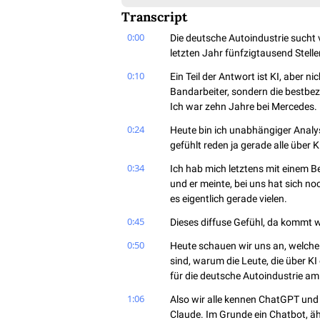
Transcript
0:00
Die deutsche Autoindustrie sucht ve
letzten Jahr fünfzigtausend Stel
0:10
Ein Teil der Antwort ist KI, aber ni
Bandarbeiter, sondern die bestbe
Ich war zehn Jahre bei Mercedes.
0:24
Heute bin ich unabhängiger Analyst
gefühlt reden ja gerade alle über K
0:34
Ich hab mich letztens mit einem Be
und er meinte, bei uns hat sich noc
es eigentlich gerade vielen.
0:45
Dieses diffuse Gefühl, da kommt 
0:50
Heute schauen wir uns an, welche
sind, warum die Leute, die über K
für die deutsche Autoindustrie am
1:06
Also wir alle kennen ChatGPT und 
Claude. Im Grunde ein Chatbot, äh