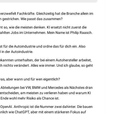
rzweifelt Fachkräfte. Gleichzeitig hat die Branche allein im 
len gestrichen. Wie passt das zusammen?
cht so, wie die meisten denken. KI ersetzt nicht zuerst die 
zahlten Jobs im Unternehmen. Mein Name ist Philip Raasch. 
 für die Autoindustrie und ordne das für dich ein. Also 
I in der Autoindustrie.
kannten unterhalten, der bei einem Autohersteller arbeitet, 
h nichts verändert. Alles wie immer. Und ich glaube, so geht 
was, aber wann und für wen eigentlich?
 Abteilungen bei VW, BMW und Mercedes als Nächstes dran 
I entscheiden, am meisten zu verlieren haben und warum KI 
 Ende wohl mehr Risiko als Chance ist.
OpenAI. Anthropic ist die Nummer zwei dahinter. Die bauen 
nlich wie ChatGPT, aber mit einem stärkeren Fokus auf 