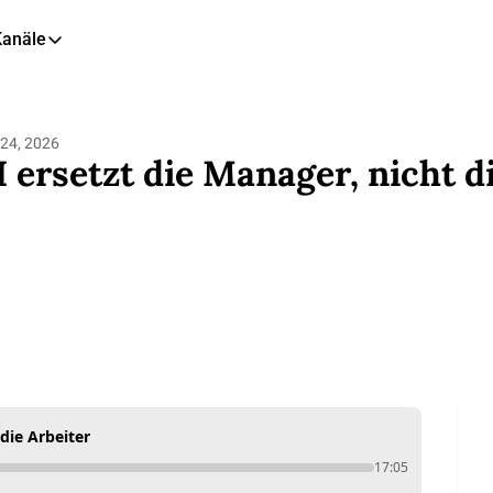
Kanäle
eitere Kanäle
🎧 Podcast
24, 2026
📺 YouTube
I ersetzt die Manager, nicht d
📊 Insights
🙋‍♂️ LinkedIn
🇬🇧 English Newsletter
 die Arbeiter
17:05