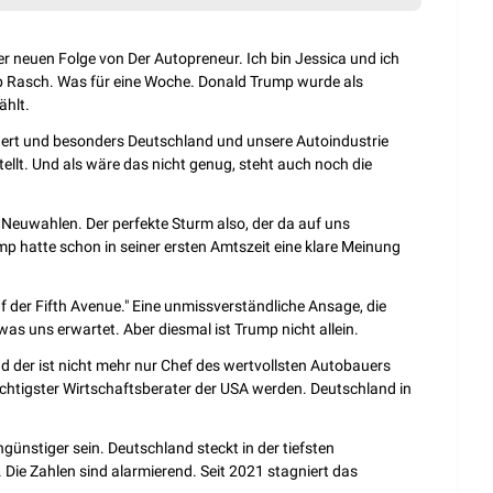
r neuen Folge von Der Autopreneur. Ich bin Jessica und ich 
p Rasch. Was für eine Woche. Donald Trump wurde als 
ählt.
ndert und besonders Deutschland und unsere Autoindustrie 
llt. Und als wäre das nicht genug, steht auch noch die 
euwahlen. Der perfekte Sturm also, der da auf uns 
 hatte schon in seiner ersten Amtszeit eine klare Meinung 
uf der Fifth Avenue." Eine unmissverständliche Ansage, die 
as uns erwartet. Aber diesmal ist Trump nicht allein.
d der ist nicht mehr nur Chef des wertvollsten Autobauers 
ichtigster Wirtschaftsberater der USA werden. Deutschland in 
nstiger sein. Deutschland steckt in der tiefsten 
 Die Zahlen sind alarmierend. Seit 2021 stagniert das 