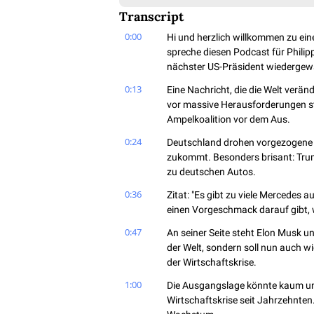
Transcript
0:00
Hi und herzlich willkommen zu eine
spreche diesen Podcast für Philip
nächster US-Präsident wiedergew
0:13
Eine Nachricht, die die Welt verä
vor massive Herausforderungen ste
Ampelkoalition vor dem Aus.
0:24
Deutschland drohen vorgezogene N
zukommt. Besonders brisant: Trump
zu deutschen Autos.
0:36
Zitat: "Es gibt zu viele Mercedes a
einen Vorgeschmack darauf gibt, w
0:47
An seiner Seite steht Elon Musk un
der Welt, sondern soll nun auch w
der Wirtschaftskrise.
1:00
Die Ausgangslage könnte kaum ungü
Wirtschaftskrise seit Jahrzehnten.