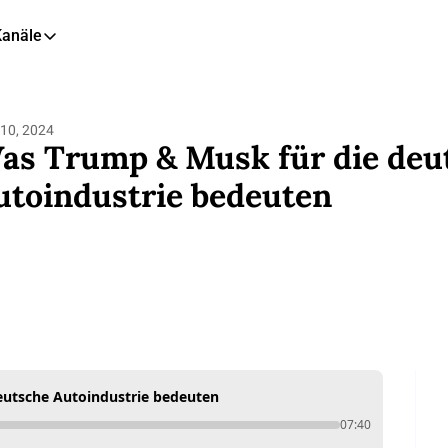
Kanäle
eitere Kanäle
🎧 Podcast
10, 2024
📺 YouTube
as Trump & Musk für die deut
📊 Insights
utoindustrie bedeuten
🙋‍♂️ LinkedIn
🇬🇧 English Newsletter
eutsche Autoindustrie bedeuten
07:40