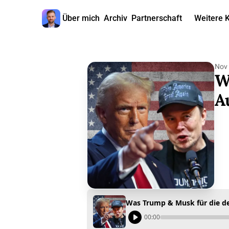
Über mich
Archiv
Partnerschaft
Weitere 
W
Nov 
W
A
Was Trump & Musk für die d
00:00