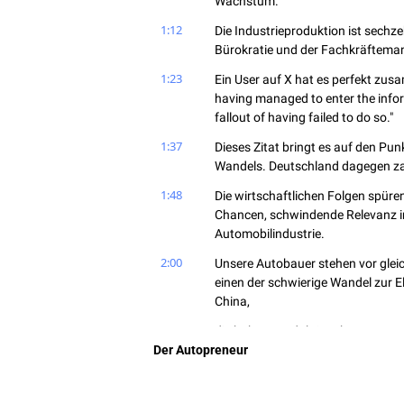
Wachstum.
1:12
Die Industrieproduktion ist sechz
Bürokratie und der Fachkräftemang
1:23
Ein User auf X hat es perfekt zusa
having managed to enter the infor
fallout of having failed to do so."
1:37
Dieses Zitat bringt es auf den Pun
Wandels. Deutschland dagegen zahl
1:48
Die wirtschaftlichen Folgen spüren
Chancen, schwindende Relevanz im 
Automobilindustrie.
2:00
Unsere Autobauer stehen vor glei
einen der schwierige Wandel zur E
China,
2:12
die hohen Produktionskosten am St
Der Autopreneur
Heimatmarkt und nicht zuletzt di
Trump und seine radikale Agenda.
2:25
In diese ohnehin schon angespannt