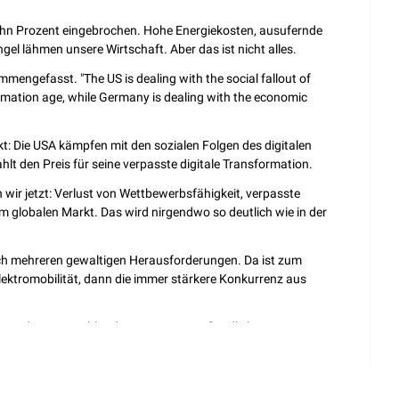
ehn Prozent eingebrochen. Hohe Energiekosten, ausufernde 
el lähmen unsere Wirtschaft. Aber das ist nicht alles.
mmengefasst. "The US is dealing with the social fallout of 
mation age, while Germany is dealing with the economic 
kt: Die USA kämpfen mit den sozialen Folgen des digitalen 
t den Preis für seine verpasste digitale Transformation.
 wir jetzt: Verlust von Wettbewerbsfähigkeit, verpasste 
globalen Markt. Das wird nirgendwo so deutlich wie in der 
ch mehreren gewaltigen Herausforderungen. Da ist zum 
lektromobilität, dann die immer stärkere Konkurrenz aus 
andort Deutschland, ein innovationsfeindlicher 
e stockende Transformation zu Software-first-Unternehmen. 
e Situation platzt nun Trump mit seiner America-First-