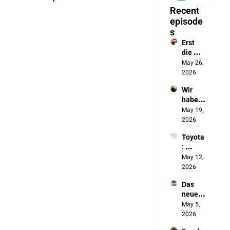
Recent 
episode
s
Erst 
die 
Batteri
May 26, 
e, jetzt 
2026
das 
Wir 
autono
haben 
me 
die 
May 19, 
Fahren
Chines
2026
en 
Toyota
ausges
: 
perrt. 
„Wenn 
May 12, 
Jetzt 
sich 
2026
bauen 
nichts 
sie 
Das 
ändert, 
unsere 
neue 
werde
Autos
Made 
May 5, 
n wir 
in 
2026
NICHT 
Germa
überle