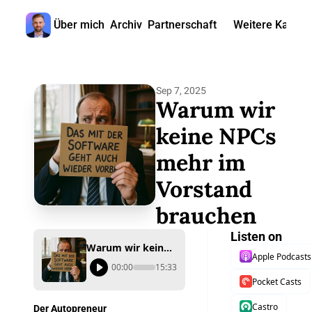
Über mich
Archiv
Partnerschaft
Weitere Kanäle
Weitere
🎧 
Sep 7, 2025
📺 
Warum wir 
📊 
keine NPCs 
mehr im 
🙋‍♂
Vorstand 
🇬
brauchen
Listen on
Warum wir keine NPCs mehr im Vorstand brauchen
Apple Podcasts
00:00
15:33
Pocket Casts
Castro
Der Autopreneur