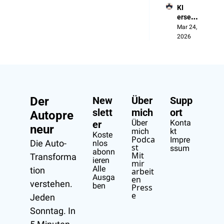
KI 
Aus 
ersetzt 
Verseh
die 
Mar 24, 
en
Manag
2026
er, 
nicht 
die 
Arbeit
er
Der 
New
Über 
Supp
slett
mich
ort
Autopre
Über 
Konta
er
neur
mich
kt
Koste
Podca
Impre
Die Auto-
nlos 
st
ssum
abonn
Mit 
Transforma
ieren
mir 
Alle 
tion 
arbeit
Ausga
en
verstehen.
ben
Press
e
Jeden 
Sonntag. In 