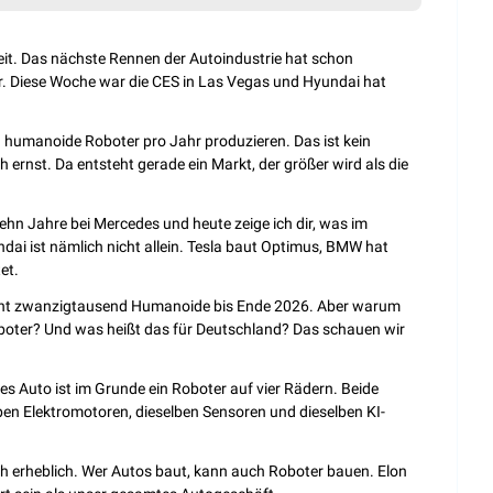
eit. Das nächste Rennen der Autoindustrie hat schon 
 Diese Woche war die CES in Las Vegas und Hyundai hat 
 humanoide Roboter pro Jahr produzieren. Das ist kein 
 ernst. Da entsteht gerade ein Markt, der größer wird als die 
zehn Jahre bei Mercedes und heute zeige ich dir, was im 
dai ist nämlich nicht allein. Tesla baut Optimus, BMW hat 
et.
lant zwanzigtausend Humanoide bis Ende 2026. Aber warum 
boter? Und was heißt das für Deutschland? Das schauen wir 
 Auto ist im Grunde ein Roboter auf vier Rädern. Beide 
lben Elektromotoren, dieselben Sensoren und dieselben KI-
ch erheblich. Wer Autos baut, kann auch Roboter bauen. Elon 