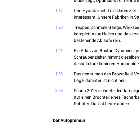
Musk sagt, Optimus wird mehr wer
1:17
Und Hyundai setzt ein klares Ziel: 
interessant. Unsere Fabriken in 
1:28
Treppen, schmale Gänge, Werkzeug
komplett neue Hallen und das kost
bestehende Abläufe rein.
1:41
Ein Atlas von Boston Dynamics geht
Schraubenzieher, nimmt dieselben
deshalb funktionieren Humanoide
1:53
Das nennt man den Brownfield-Vor
Logik dahinter ist nicht neu.
2:00
Schon 2015 rechnete der damalige
nur einen Bruchteil eines Facharbei
Roboter. Das ist heute anders.
2:13
Ein deutscher Facharbeiter kostet
Der Autopreneur
Roboter im Komplettpaket zwölf b
günstiger werden.
2:24
Aber nicht alle sind überzeugt. A