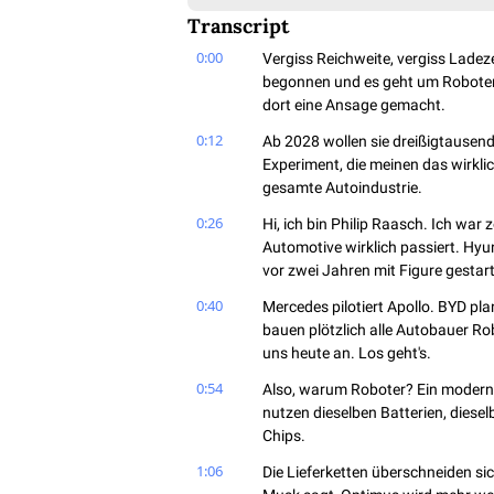
Transcript
0:00
Vergiss Reichweite, vergiss Ladez
begonnen und es geht um Roboter.
dort eine Ansage gemacht.
0:12
Ab 2028 wollen sie dreißigtausend
Experiment, die meinen das wirklich
gesamte Autoindustrie.
0:26
Hi, ich bin Philip Raasch. Ich war 
Automotive wirklich passiert. Hyun
vor zwei Jahren mit Figure gestart
0:40
Mercedes pilotiert Apollo. BYD p
bauen plötzlich alle Autobauer Ro
uns heute an. Los geht's.
0:54
Also, warum Roboter? Ein modernes
nutzen dieselben Batterien, diese
Chips.
1:06
Die Lieferketten überschneiden si