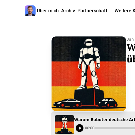
Über mich
Archiv
Partnerschaft
Weitere 
W
Jan 
W
ü
Warum Roboter deutsche Ar
00:00