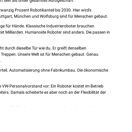
t sein als unser gesamtes Autogeschäft.
zwanzig Prozent Robotikanteil bis 2030. Hier wird's 
Stuttgart, München und Wolfsburg sind für Menschen gebaut.
e für Hände. Klassische Industrieroboter brauchen 
et Milliarden. Humanoide Roboter sind anders. Die passen in 
 durch dieselbe Tür wie du. Er greift denselben 
 Treppen. Unsere Welt ist für Menschen gebaut. Genau 
.
teil. Automatisierung ohne Fabrikumbau. Die ökonomische 
 VW-Personalvorstand vor: Ein Roboter kostet im Betrieb 
ters. Damals scheiterte es aber noch an der Flexibilität der 
 etwa fünfundvierzig Euro pro Stunde, ein humanoider 
is fünfzehn Euro pro Stunde. Und das Ganze wird immer 
nfang 2025 kam eine Fraunhofer-Studie zu dem Schluss: 