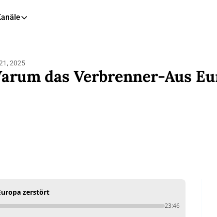
Kanäle
eitere Kanäle
🎧 Podcast
21, 2025
📺 YouTube
arum das Verbrenner-Aus Eur
📊 Insights
🙋‍♂️ LinkedIn
🇬🇧 English Newsletter
uropa zerstört
23:46