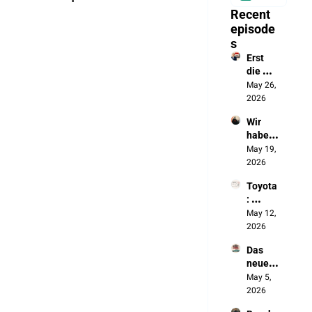
Recent 
episode
s
Erst 
die 
Batteri
May 26, 
e, jetzt 
2026
das 
Wir 
autono
haben 
me 
die 
May 19, 
Fahren
Chines
2026
en 
Toyota
ausges
: 
perrt. 
„Wenn 
May 12, 
Jetzt 
sich 
2026
bauen 
nichts 
sie 
Das 
ändert, 
unsere 
neue 
werde
Autos
Made 
May 5, 
n wir 
in 
2026
NICHT 
Germa
überle