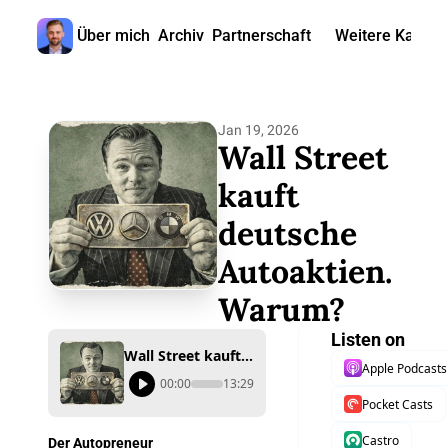
Über mich
Archiv
Partnerschaft
Weitere Kanäle
Weitere
🎧 
Jan 19, 2026
📺 
Wall Street 
📊 
kauft 
deutsche 
🙋‍♂
Autoaktien. 
🇬
Warum?
Listen on
Wall Street kauft deutsche Autoaktien. Warum?
Apple Podcasts
00:00
13:29
Pocket Casts
Castro
Der Autopreneur