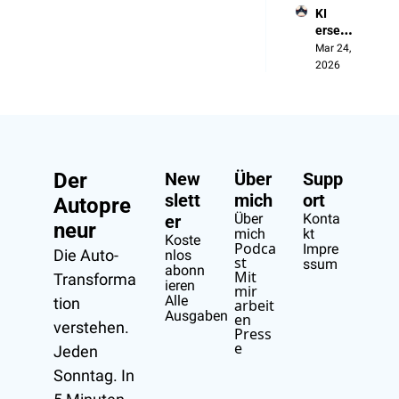
KI 
Aus 
ersetzt 
Verseh
die 
Mar 24, 
en
Manag
2026
er, 
nicht 
die 
Arbeit
er
Der 
New
Über 
Supp
slett
mich
ort
Autopre
Über 
Konta
er
neur
mich
kt
Koste
Podca
Impre
Die Auto-
nlos 
st
ssum
abonn
Mit 
Transforma
ieren
mir 
Alle 
tion 
arbeit
Ausgaben
en
verstehen.
Press
e
Jeden 
Sonntag. In 