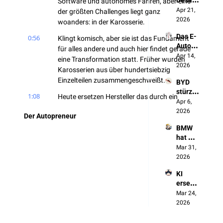
Desast
Software und autonomes Fahren, aber eine 
keiner 
er der 
Apr 21, 
redet 
der größten Challenges liegt ganz 
Autoin
2026
darübe
woanders: in der Karosserie.
dustrie
r)
Das E-
0:56
Klingt komisch, aber sie ist das Fundament 
Auto 
für alles andere und auch hier findet gerade 
zerstör
Apr 14, 
eine Transformation statt. Früher wurden 
t Made 
2026
Karosserien aus über hundertsiebzig 
in 
Einzelteilen zusammengeschweißt.
BYD 
Germa
stürzt 
ny
1:08
Heute ersetzen Hersteller das durch ein 
ab. 
Apr 6, 
einzelnes Gussteil. Das Ganze nennt sich 
Und 
2026
Der Autopreneur
Mega Casting und das ist nur eines von 
genau 
vielen Beispielen. Das Problem: Jeder 
BMW 
das ist 
hat 
Hersteller arbeitet im Geheimen. Kaum 
Chinas 
2025 
Mar 31, 
Plan
Austausch.
gewon
2026
1:21
Genau das ändert sich vom 14. bis 16. 
nen. 
KI 
Aus 
Oktober in Bad Nauheim bei der Euro Car 
ersetzt 
Verseh
Body 2025.
die 
Mar 24, 
en
1:29
Manag
Dort treffen sich fünfhundert Top-
2026
er, 
Ingenieure von allen großen OEMs und 
nicht 