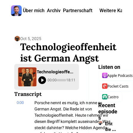
Über mich
Archiv
Partnerschaft
Weitere Kanäle
Weitere
🎧 
Oct 5, 2025
📺 
Technologieoffenheit 
📊 
ist German Angst
🙋‍♂
Listen on
Technologieoffenheit ist German Angst
Apple Podcasts
🇬
00:00
18:11
Pocket Casts
Transcript
Castro
0:00
Porsche nennt es mutig, ich nenne es 
Recent 
German Angst. Die Rede ist von 
episode
Technologieoffenheit. Heute nehmen wir 
s
diesen Begriff komplett auseinander. Was 
Erst 
steckt dahinter? Welche Hidden Agenda 
die 