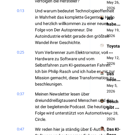
verfolgen die Hersteller?
Batteri
May 26, 
e, jetzt 
2026
0:13
Und warum bedeutet Technologieoffenheit 
das 
in Wahrheit das komplette Gegenteil? Hallo 
Wir 
autono
und herzlich willkommen zu einer neuen 
haben 
me 
Folge von Der Autopreneur. Die 
die 
May 19, 
Fahren
Chines
Autoindustrie erlebt gerade den größten 
2026
en 
Wandel ihrer Geschichte.
Toyota
ausges
0:25
: 
Vom Verbrenner zum Elektromotor, von 
perrt. 
„Wenn 
May 12, 
Jetzt 
Hardware zu Software und vom 
sich 
2026
bauen 
Selbstfahren zum KI-gesteuerten Fahren. 
nichts 
sie 
Ich bin Philip Rasch und ich habe es mir zur 
Das 
ändert, 
unsere 
Mission gemacht, diese Transformation zu 
neue 
werde
Autos
beschleunigen.
Made 
May 5, 
n wir 
in 
2026
NICHT 
0:37
Meinen Newsletter lesen über 
Germa
überle
dreiunddreißigtausend Menschen und das 
Bosch 
ny 
ben"
ist der begleitende Podcast. Die heutige 
gibt 
entste
Folge wird unterstützt von Automotive 
Deutsc
Apr 28, 
ht in 
hland 
Circle.
2026
China
auf 
0:47
Wir reden hier ja ständig über E-Autos, 
Das KI-
(und 