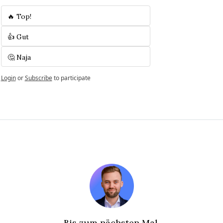
🔥 Top!
👍 Gut
🤔 Naja
Login
or
Subscribe
to participate
Bis zum nächsten Mal,