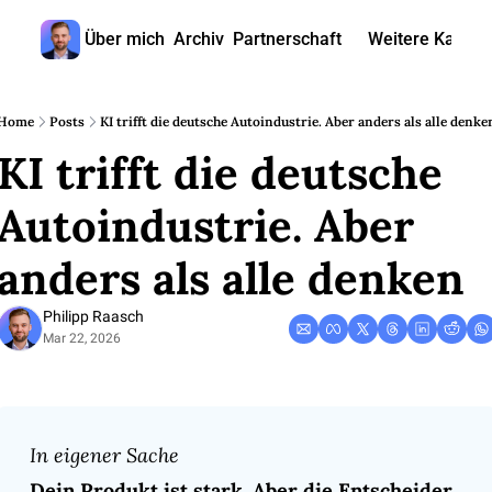
Über mich
Archiv
Partnerschaft
Weitere Kanäle
Weitere
🎧 
Home
Posts
KI trifft die deutsche Autoindustrie. Aber anders als alle denke
KI trifft die deutsche 
📺 
📊 
Autoindustrie. Aber 
🙋‍♂
anders als alle denken
🇬
Philipp Raasch
Mar 22, 2026
In eigener Sache
Dein Produkt ist stark. Aber die Entscheider 