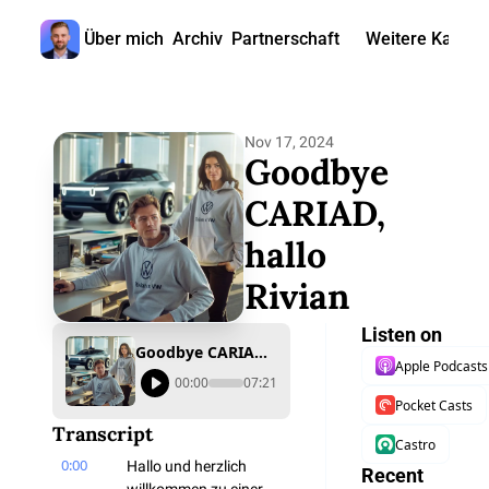
Über mich
Archiv
Partnerschaft
Weitere Kanäle
Weitere
🎧 
Nov 17, 2024
📺 
Goodbye 
📊 
CARIAD, 
hallo 
🙋‍♂
Rivian
🇬
Listen on
Goodbye CARIAD, hallo Rivian
Apple Podcasts
00:00
07:21
Pocket Casts
Transcript
Castro
0:00
Hallo und herzlich 
Recent 