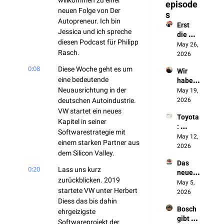
willkommen zu einer 
episode
neuen Folge von Der 
s
Autopreneur. Ich bin 
Erst 
Jessica und ich spreche 
die 
diesen Podcast für Philipp 
Batteri
May 26, 
Rasch.
e, jetzt 
2026
das 
0:08
Diese Woche geht es um 
Wir 
autono
eine bedeutende 
haben 
me 
Neuausrichtung in der 
die 
May 19, 
Fahren
Chines
deutschen Autoindustrie. 
2026
en 
VW startet ein neues 
Toyota
ausges
Kapitel in seiner 
: 
perrt. 
Softwarestrategie mit 
„Wenn 
May 12, 
Jetzt 
einem starken Partner aus 
sich 
2026
bauen 
dem Silicon Valley.
nichts 
sie 
Das 
ändert, 
unsere 
0:20
Lass uns kurz 
neue 
werde
Autos
zurückblicken. 2019 
Made 
May 5, 
n wir 
startete VW unter Herbert 
in 
2026
NICHT 
Diess das bis dahin 
Germa
überle
Bosch 
ny 
ehrgeizigste 
ben"
gibt 
entste
Softwareprojekt der 