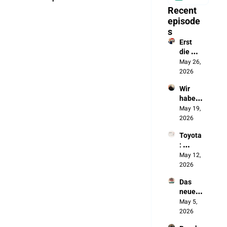
Recent 
episode
s
Erst 
die 
Batteri
May 26, 
e, jetzt 
2026
das 
Wir 
autono
haben 
me 
die 
May 19, 
Fahren
Chines
2026
en 
Toyota
ausges
: 
perrt. 
„Wenn 
May 12, 
Jetzt 
sich 
2026
bauen 
nichts 
sie 
Das 
ändert, 
unsere 
neue 
werde
Autos
Made 
May 5, 
n wir 
in 
2026
NICHT 
Germa
überle