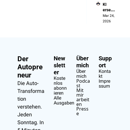
KI 
Aus 
ersetzt 
Verseh
die 
Mar 24, 
en
Manag
2026
er, 
nicht 
die 
Arbeit
er
Der 
New
Über 
Supp
slett
mich
ort
Autopre
Über 
Konta
er
neur
mich
kt
Koste
Podca
Impre
Die Auto-
nlos 
st
ssum
abonn
Mit 
Transforma
ieren
mir 
Alle 
tion 
arbeit
Ausgaben
en
verstehen.
Press
e
Jeden 
Sonntag. In 