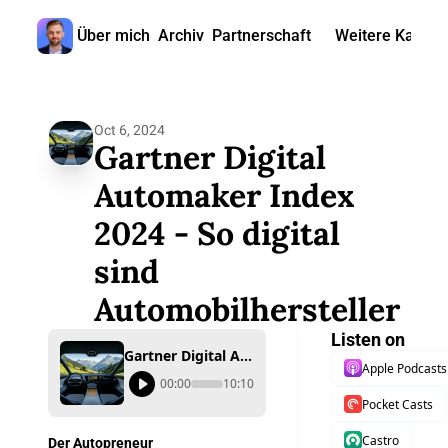
Über mich
Archiv
Partnerschaft
Weitere Kanäle
Weitere
🎧 
Oct 6, 2024
📺 
Gartner Digital 
📊 
Automaker Index 
2024 - So digital 
🙋‍♂
sind 
🇬
Automobilhersteller
Listen on
Gartner Digital Automaker Index 2024 - So digital sind Automobilhersteller
Apple Podcasts
00:00
10:10
Pocket Casts
Castro
Der Autopreneur