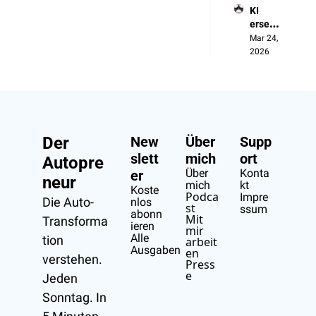
fünf zentrale 
KI 
Aus 
Erkenntnisse aus einer 
ersetzt 
Verseh
neuen BCG-Studie an 
die 
Mar 24, 
en
und was die für 
Manag
2026
deutsche Hersteller 
er, 
bedeuten. Fangen wir 
nicht 
die 
mit den Zahlen an. Die 
Arbeit
Offenheit für 
er
chinesische Marken ist 
extrem unterschiedlich.
Der 
New
Über 
Supp
slett
mich
ort
1:02
Autopre
In den USA würden nur 
Über 
Konta
er
sieben Prozent ein 
neur
mich
kt
chinesisches Auto 
Koste
Podca
Impre
Die Auto-
nlos 
kaufen. In Europa sind 
st
ssum
abonn
Mit 
es zehn bis zwanzig 
Transforma
ieren
mir 
Prozent und in Brasilien 
Alle 
tion 
arbeit
sechsunddreißig 
Ausgaben
en
verstehen.
Press
Prozent. Brasilien ist für 
e
Jeden 
chinesische Hersteller 
besonders interessant.
Sonntag. In 
1:17