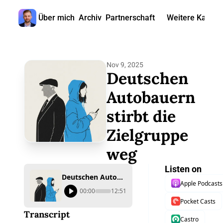
Über mich
Archiv
Partnerschaft
Weitere Kanäle
Weitere
🎧 
Nov 9, 2025
📺 
Deutschen 
📊 
Autobauern 
stirbt die 
🙋‍♂
Zielgruppe 
🇬
weg
Listen on
Deutschen Autobauern stirbt die Zielgruppe weg
Apple Podcasts
00:00
12:51
Pocket Casts
Transcript
Castro