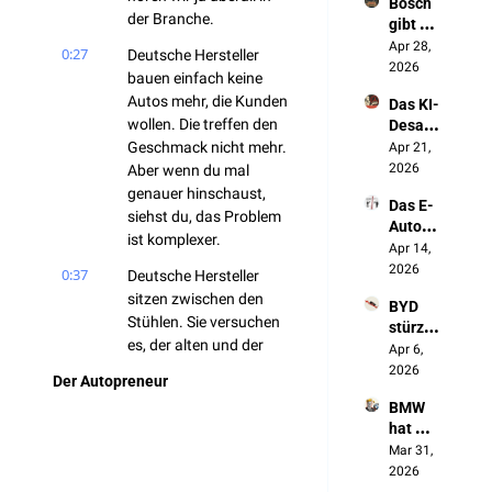
Bosch 
ny 
ben"
der Branche.
gibt 
entste
Deutsc
Apr 28, 
ht in 
0:27
Deutsche Hersteller 
hland 
2026
China
bauen einfach keine 
auf 
Autos mehr, die Kunden 
Das KI-
(und 
wollen. Die treffen den 
Desast
keiner 
er der 
Geschmack nicht mehr. 
Apr 21, 
redet 
Autoin
2026
Aber wenn du mal 
darübe
dustrie
r)
genauer hinschaust, 
Das E-
siehst du, das Problem 
Auto 
ist komplexer.
zerstör
Apr 14, 
t Made 
2026
0:37
Deutsche Hersteller 
in 
sitzen zwischen den 
BYD 
Germa
Stühlen. Sie versuchen 
stürzt 
ny
es, der alten und der 
ab. 
Apr 6, 
neuen Generation 
Und 
2026
Der Autopreneur
genau 
gerecht zu machen. 
BMW 
das ist 
Das Resultat: Niemand 
hat 
Chinas 
ist so richtig zufrieden.
2025 
Mar 31, 
Plan
gewon
0:48
2026
Heute schauen wir uns 
nen. 