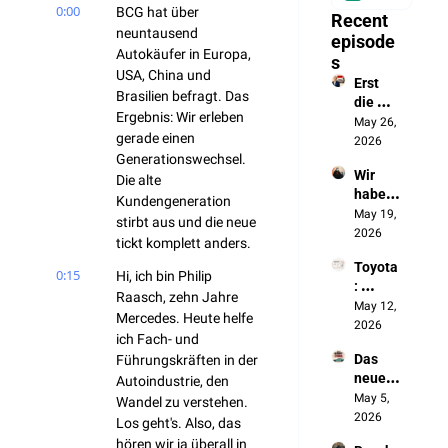
0:00
BCG hat über 
Recent 
neuntausend 
episode
Autokäufer in Europa, 
s
USA, China und 
Erst 
Brasilien befragt. Das 
die 
Ergebnis: Wir erleben 
Batteri
May 26, 
gerade einen 
e, jetzt 
2026
Generationswechsel. 
das 
Wir 
autono
Die alte 
haben 
me 
Kundengeneration 
die 
May 19, 
Fahren
stirbt aus und die neue 
Chines
2026
tickt komplett anders.
en 
Toyota
ausges
0:15
Hi, ich bin Philip 
: 
perrt. 
Raasch, zehn Jahre 
„Wenn 
May 12, 
Jetzt 
Mercedes. Heute helfe 
sich 
2026
bauen 
ich Fach- und 
nichts 
sie 
Das 
Führungskräften in der 
ändert, 
unsere 
neue 
Autoindustrie, den 
werde
Autos
Made 
May 5, 
n wir 
Wandel zu verstehen. 
in 
2026
NICHT 
Los geht's. Also, das 
Germa
überle
hören wir ja überall in 