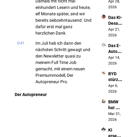
Damals mit nicht mal 
Deutsc
Apr 28, 
ht in 
hland 
einhundert Lesern und heute, 
2026
China
auf 
elf Monate später, sind wir 
Das KI-
(und 
bereits siebzehntausend. Und 
Desast
keiner 
dafür erst mal ganz 
er der 
Apr 21, 
redet 
herzlichen Dank.
Autoin
2026
darübe
dustrie
r)
0:41
Im Juli hab ich dann den 
Das E-
nächsten Schritt gewagt und 
Auto 
den Newsletter quasi zu 
zerstör
Apr 14, 
meinem Full Time Job 
t Made 
2026
gemacht, mit einem neuen 
in 
BYD 
Germa
Premiummodell, Der 
stürzt 
ny
Autopreneur Pro.
ab. 
Apr 6, 
0:52
Und 
Das ist quasi ein 
2026
Der Autopreneur
genau 
wöchentliches Briefing für 
BMW 
das ist 
alle, die die Transformation 
hat 
Chinas 
beruflich begleiten und 
2025 
Mar 31, 
Plan
gestalten. In fünf Minuten 
gewon
2026
erfährst du alles Wichtige zu 
nen. 
KI 
den großen Veränderungen 
Aus 
ersetzt 
unserer Branche.
Verseh