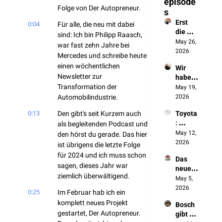
episode
Folge von Der Autopreneur.
s
Erst 
0:04
Für alle, die neu mit dabei 
die 
sind: Ich bin Philipp Raasch, 
Batteri
May 26, 
war fast zehn Jahre bei 
e, jetzt 
2026
Mercedes und schreibe heute 
das 
einen wöchentlichen 
Wir 
autono
Newsletter zur 
haben 
me 
Transformation der 
die 
May 19, 
Fahren
Chines
Automobilindustrie.
2026
en 
0:13
Den gibt's seit Kurzem auch 
Toyota
ausges
: 
als begleitenden Podcast und 
perrt. 
„Wenn 
May 12, 
Jetzt 
den hörst du gerade. Das hier 
sich 
2026
bauen 
ist übrigens die letzte Folge 
nichts 
sie 
für 2024 und ich muss schon 
Das 
ändert, 
unsere 
sagen, dieses Jahr war 
neue 
werde
Autos
ziemlich überwältigend.
Made 
May 5, 
n wir 
in 
2026
NICHT 
0:25
Im Februar hab ich ein 
Germa
überle
komplett neues Projekt 
Bosch 
ny 
ben"
gestartet, Der Autopreneur. 
gibt 
entste