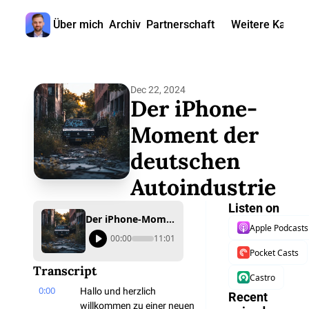
Über mich
Archiv
Partnerschaft
Weitere Kanäle
Weitere
🎧 
Dec 22, 2024
📺 
Der iPhone-
📊 
Moment der 
deutschen 
🙋‍♂
Autoindustrie
🇬
Listen on
Der iPhone-Moment der deutschen Autoindustrie
Apple Podcasts
00:00
11:01
Pocket Casts
Transcript
Castro
0:00
Hallo und herzlich 
Recent 
willkommen zu einer neuen 