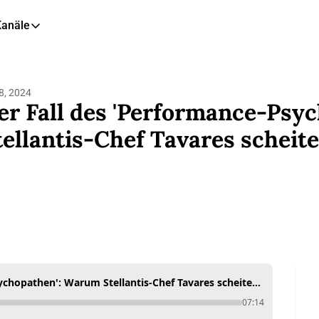
Kanäle
eitere Kanäle
🎧 Podcast
8, 2024
📺 YouTube
er Fall des 'Performance-Psy
📊 Insights
tellantis-Chef Tavares scheite
🙋‍♂️ LinkedIn
🇬🇧 English Newsletter
Der Fall des 'Performance-Psychopathen': Warum Stellantis-Chef Tavares scheiterte
07:14