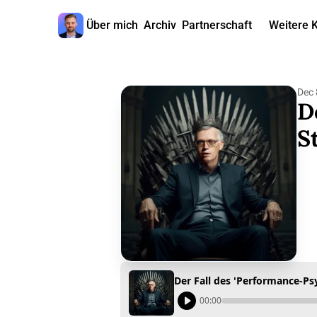
Über mich
Archiv
Partnerschaft
Weitere 
W
Dec 
D
S
00:00