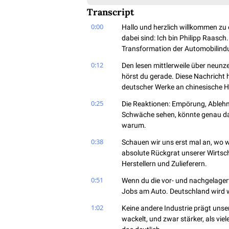
Transcript
0:00
Hallo und herzlich willkommen zu e
dabei sind: Ich bin Philipp Raasch
Transformation der Automobilindu
0:12
Den lesen mittlerweile über neun
hörst du gerade. Diese Nachricht 
deutscher Werke an chinesische He
0:25
Die Reaktionen: Empörung, Ablehnun
Schwäche sehen, könnte genau dari
warum.
0:38
Schauen wir uns erst mal an, wo wi
absolute Rückgrat unserer Wirtsch
Herstellern und Zulieferern.
0:51
Wenn du die vor- und nachgelagert
Jobs am Auto. Deutschland wird 
1:02
Keine andere Industrie prägt unse
wackelt, und zwar stärker, als vie