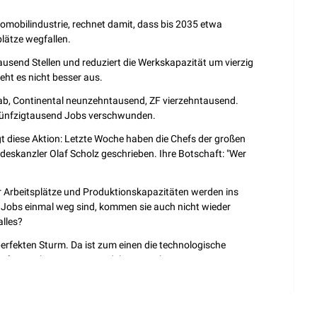
omobilindustrie, rechnet damit, dass bis 2035 etwa 
lätze wegfallen.
ausend Stellen und reduziert die Werkskapazität um vierzig 
ieht es nicht besser aus.
ab, Continental neunzehntausend, ZF vierzehntausend. 
 fünfzigtausend Jobs verschwunden.
igt diese Aktion: Letzte Woche haben die Chefs der großen 
deskanzler Olaf Scholz geschrieben. Ihre Botschaft: "Wer 
hr Arbeitsplätze und Produktionskapazitäten werden ins 
 Jobs einmal weg sind, kommen sie auch nicht wieder 
alles?
erfekten Sturm. Da ist zum einen die technologische 
auf zwei Ebenen. Der Wandel vom Verbrenner zum E-Motor 
matisch.
ierzig Prozent weniger Mitarbeiter gebraucht.