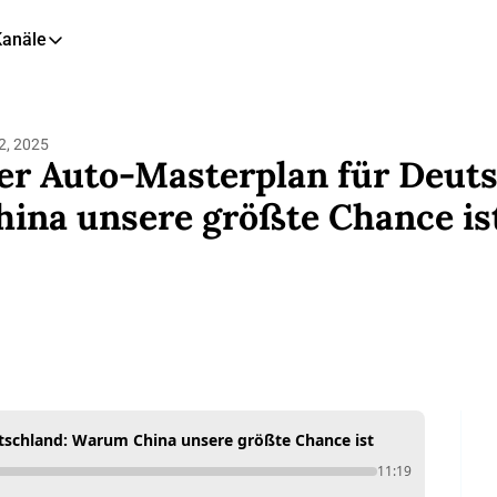
Kanäle
eitere Kanäle
🎧 Podcast
2, 2025
📺 YouTube
er Auto-Masterplan für Deut
📊 Insights
hina unsere größte Chance is
🙋‍♂️ LinkedIn
🇬🇧 English Newsletter
tschland: Warum China unsere größte Chance ist
11:19