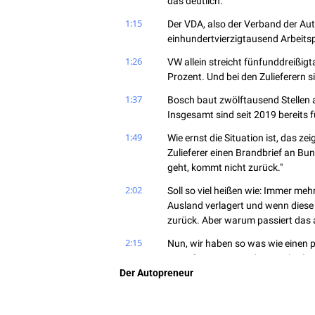
das deutlich.
1:15
Der VDA, also der Verband der Aut
einhundertvierzigtausend Arbeitsp
1:26
VW allein streicht fünfunddreißigt
Prozent. Und bei den Zulieferern s
1:37
Bosch baut zwölftausend Stellen 
Insgesamt sind seit 2019 bereits
1:49
Wie ernst die Situation ist, das ze
Zulieferer einen Brandbrief an Bun
geht, kommt nicht zurück."
2:02
Soll so viel heißen wie: Immer me
Ausland verlagert und wenn diese
zurück. Aber warum passiert das 
2:15
Nun, wir haben so was wie einen p
Transformation, und zwar gleich 
Der Autopreneur
reduziert den Personalbedarf dra
2:30
Für Antrieb und Batterie werden v