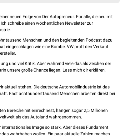
iner neuen Folge von Der Autopreneur. Für alle, die neu mit 
. Ich schreibe einen wöchentlichen Newsletter zur 
strie.
zehntausend Menschen und den begleitenden Podcast dazu 
hat eingeschlagen wie eine Bombe. VW prüft den Verkauf 
rsteller.
g und viel Kritik. Aber während viele das als Zeichen der 
n unsere große Chance liegen. Lass mich dir erklären, 
r aktuell stehen. Die deutsche Automobilindustrie ist das 
aft. Fast achthunderttausend Menschen arbeiten direkt bei 
en Bereiche mit einrechnest, hängen sogar 2,5 Millionen 
weltweit als das Autoland wahrgenommen.
r internationales Image so stark. Aber dieses Fundament 
le das wahrhaben wollen. Ein paar aktuelle Zahlen machen 