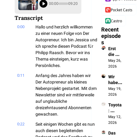
00:00
09:20
Pocket Casts
Transcript
Castro
0:00
Hallo und herzlich willkommen 
Recent 
zu einer neuen Folge von Der 
episode
Autopreneur. Ich bin Jessica und 
s
ich spreche diesen Podcast für 
Erst 
Philipp Raasch. Bevor wir ins 
die 
Thema einsteigen, kurz was 
Batteri
May 26, 
Persönliches.
e, jetzt 
2026
das 
0:11
Anfang des Jahres haben wir 
Wir 
autono
Der Autopreneur als kleines 
haben 
me 
Nebenprojekt gestartet. Mit dem 
die 
May 19, 
Fahren
Chines
Newsletter sind wir mittlerweile 
2026
en 
auf unglaubliche 
Toyota
ausges
dreizehntausend Abonnenten 
: 
perrt. 
gewachsen.
„Wenn 
May 12, 
Jetzt 
sich 
2026
bauen 
0:22
Seit einigen Wochen gibt es nun 
nichts 
sie 
auch diesen begleitenden 
Das 
ändert, 
unsere 