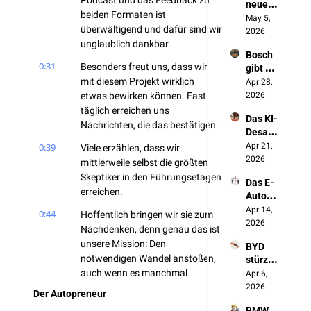
Podcast und das Feedback zu 
neue 
werde
Autos
beiden Formaten ist 
Made 
May 5, 
n wir 
überwältigend und dafür sind wir 
in 
2026
NICHT 
unglaublich dankbar.
Germa
überle
Bosch 
ny 
ben"
0:31
Besonders freut uns, dass wir 
gibt 
entste
mit diesem Projekt wirklich 
Deutsc
Apr 28, 
ht in 
hland 
etwas bewirken können. Fast 
2026
China
auf 
täglich erreichen uns 
Das KI-
(und 
Nachrichten, die das bestätigen.
Desast
keiner 
er der 
0:39
Apr 21, 
redet 
Viele erzählen, dass wir 
Autoin
2026
darübe
mittlerweile selbst die größten 
dustrie
r)
Skeptiker in den Führungsetagen 
Das E-
erreichen.
Auto 
zerstör
Apr 14, 
0:44
Hoffentlich bringen wir sie zum 
t Made 
2026
Nachdenken, denn genau das ist 
in 
unsere Mission: Den 
BYD 
Germa
notwendigen Wandel anstoßen, 
stürzt 
ny
auch wenn es manchmal 
ab. 
Apr 6, 
Und 
wehtut. In diesem Sinne, danke, 
2026
Der Autopreneur
genau 
dass du dabei bist und zuhörst.
BMW 