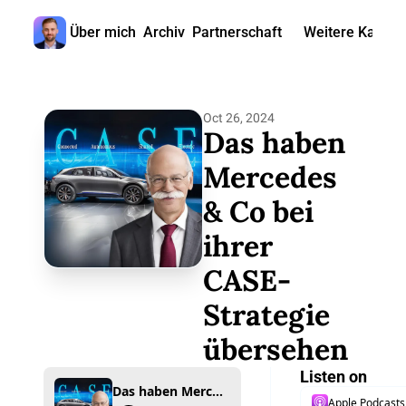
Über mich
Archiv
Partnerschaft
Weitere Kanäle
Weitere
🎧 
Oct 26, 2024
📺 
Das haben 
📊 
Mercedes 
& Co bei 
🙋‍♂
ihrer 
🇬
CASE-
Strategie 
übersehen
Listen on
Das haben Mercedes & Co bei ihrer CASE-Strategie übersehen
Apple Podcasts