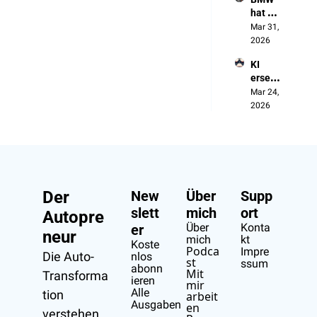
das ist 
hat 
Chinas 
2025 
Mar 31, 
Plan
gewon
2026
nen. 
KI 
Aus 
ersetzt 
Verseh
die 
Mar 24, 
en
Manag
2026
er, 
nicht 
die 
Arbeit
er
Der 
New
Über 
Supp
slett
mich
ort
Autopre
Über 
Konta
er
neur
mich
kt
Koste
Podca
Impre
Die Auto-
nlos 
st
ssum
abonn
Mit 
Transforma
ieren
mir 
Alle 
tion 
arbeit
Ausgaben
en
verstehen.