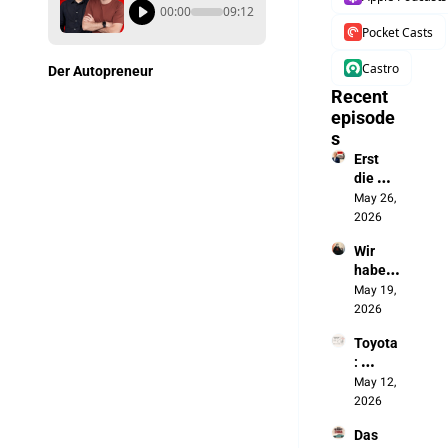
00:00
09:12
Pocket Casts
Castro
Der Autopreneur
Recent 
episode
s
Erst 
die 
Batteri
May 26, 
e, jetzt 
2026
das 
Wir 
autono
haben 
me 
die 
May 19, 
Fahren
Chines
2026
en 
Toyota
ausges
: 
perrt. 
„Wenn 
May 12, 
Jetzt 
sich 
2026
bauen 
nichts 
sie 
Das 
ändert, 
unsere 