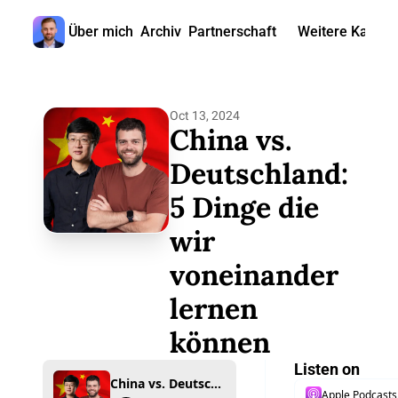
Über mich
Archiv
Partnerschaft
Weitere Kanäle
Weitere
🎧 
Oct 13, 2024
📺 
China vs. 
📊 
Deutschland: 
5 Dinge die 
🙋‍♂
wir 
🇬
voneinander 
lernen 
können
Listen on
China vs. Deutschland: 5 Dinge die wir voneinander lernen können
Apple Podcasts