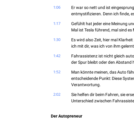
1:06
Er war so nett und ist eingespru
entmystifizieren. Denn ich finde, e
1:17
Gefühlt hat jeder eine Meinung un
Mal ist Tesla führend, mal sind es 
1:30
Es wird also Zeit, hier mal Klarhe
ich mit dir, was ich von ihm geler
1:42
Fahrassistenz ist nicht gleich aut
der Spur bleibt oder den Abstand h
1:52
Man könnte meinen, das Auto fährt
entscheidende Punkt: Diese System
Verantwortung.
2:02
Sie helfen dir beim Fahren, sie erse
Unterschied zwischen Fahrassis
2:12
Um das besser zu verstehen, gibt 
Der Autopreneur
sogar sechs, aber einer kam erst s
ändern.
2:23
Lass uns kurz durchgehen, was sie