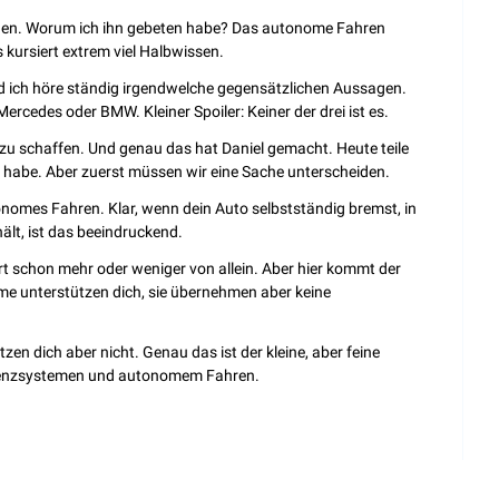
ngen. Worum ich ihn gebeten habe? Das autonome Fahren 
s kursiert extrem viel Halbwissen.
d ich höre ständig irgendwelche gegensätzlichen Aussagen. 
Mercedes oder BMW. Kleiner Spoiler: Keiner der drei ist es.
it zu schaffen. Und genau das hat Daniel gemacht. Heute teile 
nt habe. Aber zuerst müssen wir eine Sache unterscheiden.
onomes Fahren. Klar, wenn dein Auto selbstständig bremst, in 
ält, ist das beeindruckend.
 schon mehr oder weniger von allein. Aber hier kommt der 
e unterstützen dich, sie übernehmen aber keine 
tzen dich aber nicht. Genau das ist der kleine, aber feine 
tenzsystemen und autonomem Fahren.
es fünf Level zum autonomen Fahren. Eigentlich sind es 
päter dazu und sie wollten wohl das Modell nicht mehr 
 bedeuten. Level null bedeutet keine Automatisierung. Du 