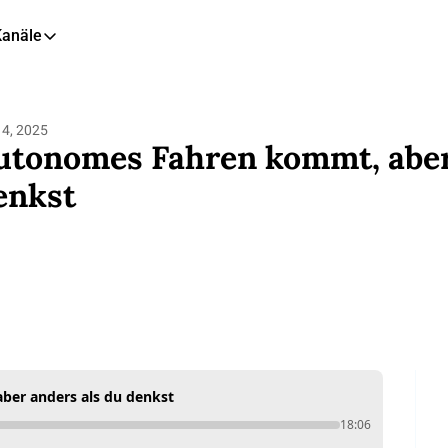
Kanäle
eitere Kanäle
🎧 Podcast
4, 2025
📺 YouTube
utonomes Fahren kommt, aber 
📊 Insights
enkst
🙋‍♂️ LinkedIn
🇬🇧 English Newsletter
er anders als du denkst
18:06