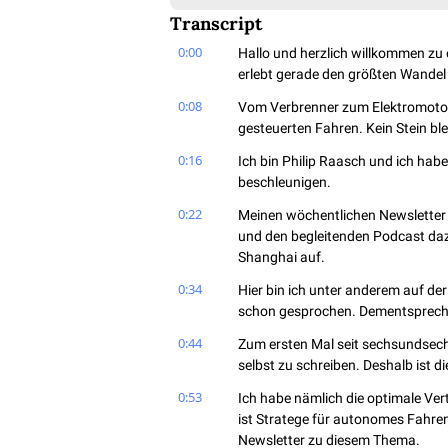
Transcript
0:00
Hallo und herzlich willkommen zu 
erlebt gerade den größten Wandel 
0:08
Vom Verbrenner zum Elektromotor
gesteuerten Fahren. Kein Stein bl
0:16
Ich bin Philip Raasch und ich hab
beschleunigen.
0:22
Meinen wöchentlichen Newsletter
und den begleitenden Podcast dazu
Shanghai auf.
0:34
Hier bin ich unter anderem auf der
schon gesprochen. Dementsprech
0:44
Zum ersten Mal seit sechsundsechz
selbst zu schreiben. Deshalb ist d
0:53
Ich habe nämlich die optimale Ver
ist Stratege für autonomes Fahren 
Newsletter zu diesem Thema.