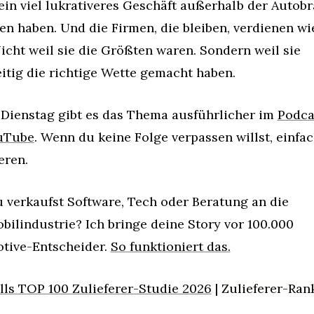
ein viel lukrativeres Geschäft außerhalb der Autobr
n haben. Und die Firmen, die bleiben, verdienen wie
icht weil sie die Größten waren. Sondern weil sie 
itig die richtige Wette gemacht haben.
 Dienstag gibt es das Thema ausführlicher im 
Podca
uTube
. Wenn du keine Folge verpassen willst, einfac
eren.
 verkaufst Software, Tech oder Beratung an die 
ilindustrie? Ich bringe deine Story vor 100.000 
tive-Entscheider. 
So funktioniert das.
lls TOP 100 Zulieferer-Studie 2026
 | 
Zulieferer-Ran