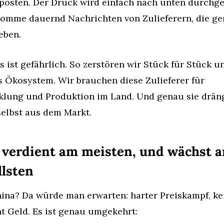
posten. Der Druck wird einfach nach unten durchger
komme dauernd Nachrichten von Zulieferern, die ge
eben.
 ist gefährlich. So zerstören wir Stück für Stück un
 Ökosystem. Wir brauchen diese Zulieferer für 
klung und Produktion im Land. Und genau sie dräng
selbst aus dem Markt.
 verdient am meisten, und wächst a
llsten
ina? Da würde man erwarten: harter Preiskampf, kei
t Geld. Es ist genau umgekehrt: