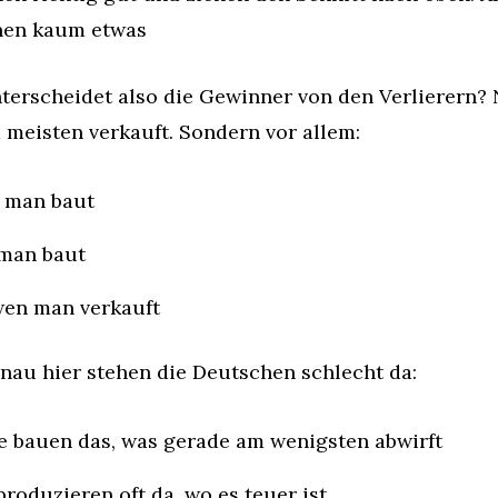
nen kaum etwas
erscheidet also die Gewinner von den Verlierern? N
 meisten verkauft. Sondern vor allem:
 man baut
man baut
wen man verkauft
nau hier stehen die Deutschen schlecht da:
e bauen das, was gerade am wenigsten abwirft
produzieren oft da, wo es teuer ist