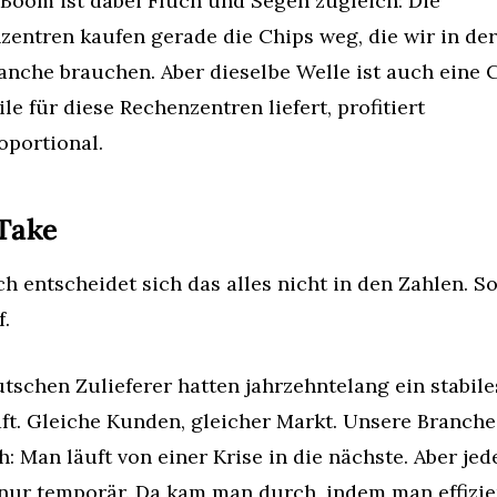
Boom ist dabei Fluch und Segen zugleich: Die 
entren kaufen gerade die Chips weg, die wir in der 
nche brauchen. Aber dieselbe Welle ist auch eine C
le für diese Rechenzentren liefert, profitiert 
oportional.
Take
h entscheidet sich das alles nicht in den Zahlen. So
.
tschen Zulieferer hatten jahrzehntelang ein stabiles
t. Gleiche Kunden, gleicher Markt. Unsere Branche i
h: Man läuft von einer Krise in die nächste. Aber jede
 nur temporär. Da kam man durch, indem man effizien