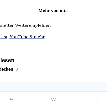
Mehr von mir:
sletter Weiterempfehlen
cast, YouTube & mehr
lesen
decken
Der 
New
Über 
Supp
slett
mich
ort
Autopre