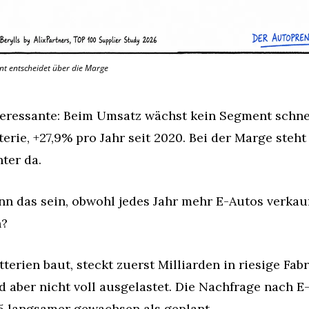
t entscheidet über die Marge
teressante: Beim Umsatz wächst kein Segment schnell
terie, +27,9% pro Jahr seit 2020. Bei der Marge steht 
ter da.
n das sein, obwohl jedes Jahr mehr E-Autos verkauf
n?
terien baut, steckt zuerst Milliarden in riesige Fabri
d aber nicht voll ausgelastet. Die Nachfrage nach E-
25 langsamer gewachsen als geplant.