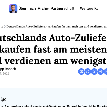
Über mich
Archiv
Partnerschaft
Weitere Kanäle
Weitere
🎧 
ts
Deutschlands Auto-Zulieferer verkaufen fast am meisten und verdienen 
tschlands Auto-Zuliefer
📺 
📊 
kaufen fast am meisten
🙋‍♂
 verdienen am wenigs
🇬
lipp Raasch
7, 2026
ige
e Ausgabe wird unterstützt von Berylls by AlixPart