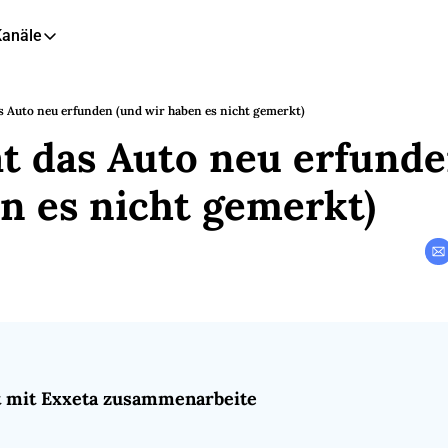
Kanäle
eitere Kanäle
🎧 Podcast
s Auto neu erfunden (und wir haben es nicht gemerkt)
t das Auto neu erfunde
📺 YouTube
📊 Insights
n es nicht gemerkt)
🙋‍♂️ LinkedIn
🇬🇧 English Newsletter
t mit Exxeta zusammenarbeite