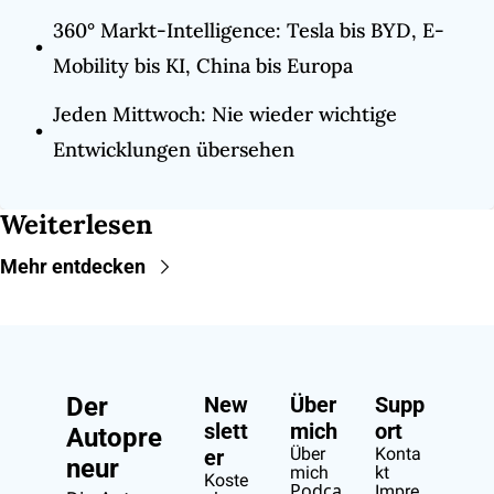
360° Markt-Intelligence: Tesla bis BYD, E-
Mobility bis KI, China bis Europa
Jeden Mittwoch: Nie wieder wichtige 
Entwicklungen übersehen
Weiterlesen
Mehr entdecken
Der 
New
Über 
Supp
slett
mich
ort
Autopre
Über 
Konta
er
neur
mich
kt
Koste
Podca
Impre