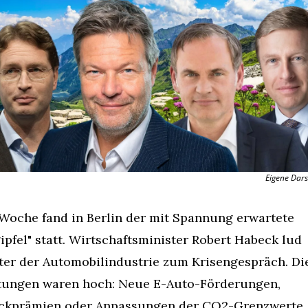
Eigene Dars
Woche fand in Berlin der mit Spannung erwartete 
ipfel" statt. Wirtschaftsminister Robert Habeck lud 
ter der Automobilindustrie zum Krisengespräch. Die
tungen waren hoch: Neue E-Auto-Förderungen, 
ckprämien oder Anpassungen der CO2-Grenzwerte 