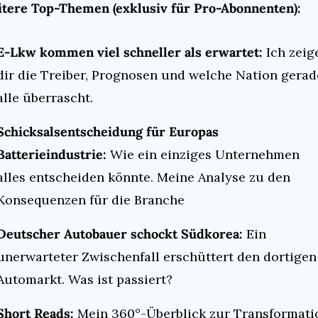
tere Top-Themen (exklusiv für Pro-Abonnenten):
E-Lkw kommen viel schneller als erwartet:
 Ich zeige
dir die Treiber, Prognosen und welche Nation gerade
alle überrascht.
Schicksalsentscheidung für Europas 
Batterieindustrie:
 Wie ein einziges Unternehmen 
alles entscheiden könnte. Meine Analyse zu den 
Konsequenzen für die Branche
Deutscher Autobauer schockt Südkorea:
 Ein 
unerwarteter Zwischenfall erschüttert den dortigen 
Automarkt. Was ist passiert?
Short Reads:
 Mein 360°-Überblick zur Transformatio