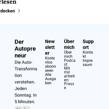
rlesen
tdecken
Der 
New
Über 
Supp
slett
mich
ort
Autopre
Über 
Konta
er
neur
mich
kt
Koste
Podca
Impre
Die Auto-
nlos 
st
ssum
abonn
Mit 
Transforma
ieren
mir 
Alle 
tion 
arbeit
Ausga
en
verstehen.
ben
Press
e
Jeden 
Sonntag. In 
5 Minuten.