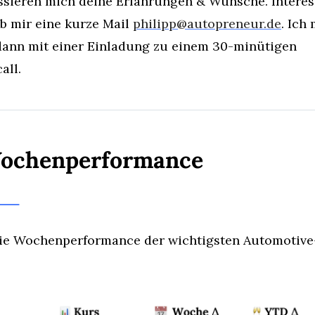
ssieren mich deine Erfahrungen & Wünsche. Interess
b mir eine kurze Mail 
philipp@autopreneur.de
. Ich 
ann mit einer Einladung zu einem 30-minütigen 
all.
ochenperformance
die Wochenperformance der wichtigsten Automotive