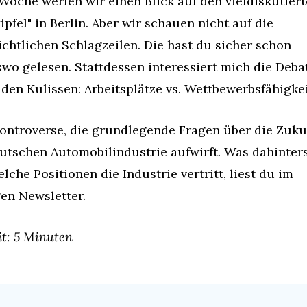
Woche werfen wir einen Blick auf den vieldiskutiert
ipfel" in Berlin. Aber wir schauen nicht auf die 
ichtlichen Schlagzeilen. Die hast du sicher schon 
wo gelesen. Stattdessen interessiert mich die Debat
 den Kulissen: Arbeitsplätze vs. Wettbewerbsfähigkei
ontroverse, die grundlegende Fragen über die Zukun
utschen Automobilindustrie aufwirft. Was dahinters
lche Positionen die Industrie vertritt, liest du im 
en Newsletter.
it: 5 Minuten