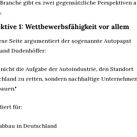
 Branche gibt es zwei gegensätzliche Perspektiven au
.
ktive 1: Wettbewerbsfähigkeit vor allem
ese Seite argumentiert der sogenannte Autopapst 
nand Dudenhöffer:
t nicht die Aufgabe der Autoindustrie, den Standort 
hland zu retten, sondern nachhaltige Unternehmen
auen."
iert für:
abbau in Deutschland