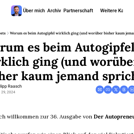
Über mich
Archiv
Partnerschaft
Weitere Kanäle
Weitere
🎧 
sts
Worum es beim Autogipfel wirklich ging (und worüber bisher kaum jema
rum es beim Autogipfel
📺 
📊 
klich ging (und worüber
🙋‍♂
sher kaum jemand spric
🇬
ilipp Raasch
 29, 2024
ch willkommen zur 36. Ausgabe von 
Der Autoprene