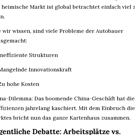
 heimische Markt ist global betrachtet einfach viel z
in.
 wir wissen, sind viele Probleme der Autobauer 
sgemacht:
Ineffiziente Strukturen
Mangelnde Innovationskraft
Zu hohe Kosten
na-Dilemma: Das boomende China-Geschäft hat die 
ffizienzen jahrelang kaschiert. Mit dem Einbruch die
ktes bricht nun das ganze Kartenhaus zusammen.
gentliche Debatte: Arbeitsplätze vs. 