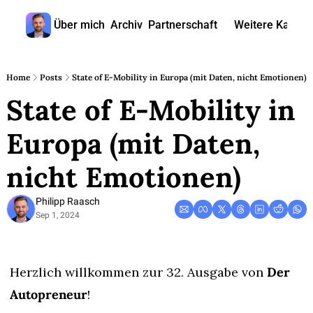
Über mich
Archiv
Partnerschaft
Weitere Kanäle
Weitere
🎧 
Home
Posts
State of E-Mobility in Europa (mit Daten, nicht Emotionen)
State of E-Mobility in 
📺 
📊 
Europa (mit Daten, 
🙋‍♂
nicht Emotionen)
🇬
Philipp Raasch
Sep 1, 2024
Herzlich willkommen zur 32. Ausgabe von 
Der 
Autopreneur
!