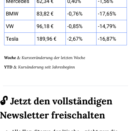
Mercedes
62,34 €
0,40%
-1,56%
BMW
83,82 €
-0,76%
-17,65%
VW
96,18 €
-0,85%
-14,79%
Tesla
189,96 €
-2,67%
-16,87%
Woche Δ
: Kursveränderung der letzten Woche
YTD Δ
: Kursänderung seit Jahresbeginn
🔓 Jetzt den vollständigen 
Newsletter freischalten