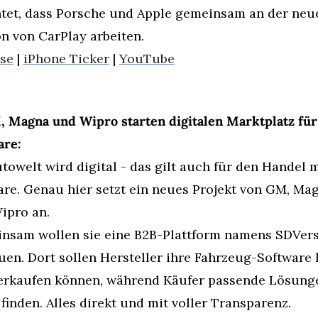
htet, dass Porsche und Apple gemeinsam an der neue
n von CarPlay arbeiten.
se
 | 
iPhone Ticker
 | 
YouTube
, Magna und Wipro starten digitalen Marktplatz für
are:
towelt wird digital - das gilt auch für den Handel mi
re. Genau hier setzt ein neues Projekt von GM, Mag
ipro an.
nsam wollen sie eine B2B-Plattform namens SDVers
en. Dort sollen Hersteller ihre Fahrzeug-Software l
erkaufen können, während Käufer passende Lösunge
 finden. Alles direkt und mit voller Transparenz.