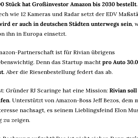
00 Stück hat Großinvestor Amazon bis 2030 bestellt
ech wie 12 Kameras und Radar setzt der EDV Maßstä
wird er auch in deutschen Städten unterwegs sein
, 
n ihn in Europa einsetzt.
azon-Partnerschaft ist für Rivian übrigens 
ebenswichtig. Denn das Startup macht 
pro Auto 30.0
st
. Aber die Riesenbestellung federt das ab.
st: Gründer RJ Scaringe hat eine Mission: 
Rivian soll 
ifen
. Unterstützt von Amazon-Boss Jeff Bezos, dem m
teresse nachsagt, es seinem Lieblingsfeind Elon Mus
g zu zeigen.