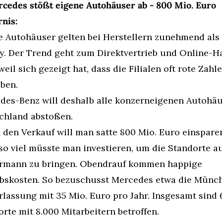
cedes stößt eigene Autohäuser ab - 800 Mio. Euro 
nis:
e Autohäuser gelten bei Herstellern zunehmend als 
y. Der Trend geht zum Direktvertrieb und Online-Ha
eil sich gezeigt hat, dass die Filialen oft rote Zahle
ben.
des-Benz will deshalb alle konzerneigenen Autohäus
chland abstoßen.
den Verkauf will man satte 800 Mio. Euro einsparen
o viel müsste man investieren, um die Standorte au
rmann zu bringen. Obendrauf kommen happige 
ebskosten. So bezuschusst Mercedes etwa die Münch
lassung mit 35 Mio. Euro pro Jahr. Insgesamt sind 6
rte mit 8.000 Mitarbeitern betroffen.