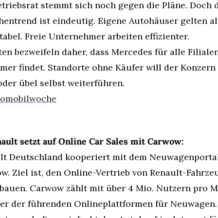
triebsrat stemmt sich noch gegen die Pläne. Doch d
entrend ist eindeutig. Eigene Autohäuser gelten als
abel. Freie Unternehmer arbeiten effizienter.
en bezweifeln daher, dass Mercedes für alle Filialen
mer findet. Standorte ohne Käufer will der Konzern 
der übel selbst weiterführen.
tomobilwoche
ault setzt auf Online Car Sales mit Carwow:
lt Deutschland kooperiert mit dem Neuwagenportal
. Ziel ist, den Online-Vertrieb von Renault-Fahrze
bauen. Carwow zählt mit über 4 Mio. Nutzern pro M
ner der führenden Onlineplattformen für Neuwagen.