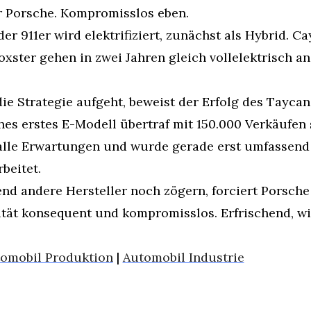
r Porsche. Kompromisslos eben.
er 911er wird elektrifiziert, zunächst als Hybrid. Ca
xster gehen in zwei Jahren gleich vollelektrisch an
ie Strategie aufgeht, beweist der Erfolg des Taycan.
es erstes E-Modell übertraf mit 150.000 Verkäufen s
alle Erwartungen und wurde gerade erst umfassend 
beitet.
nd andere Hersteller noch zögern, forciert Porsche 
tät konsequent und kompromisslos. Erfrischend, wie
omobil Produktion
 | 
Automobil Industrie