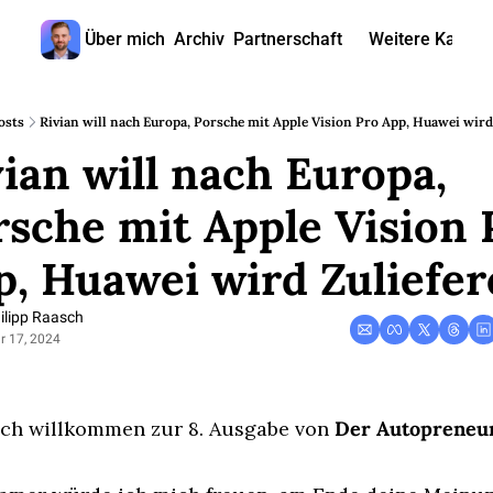
Über mich
Archiv
Partnerschaft
Weitere Kanäle
Weitere
🎧 
osts
Rivian will nach Europa, Porsche mit Apple Vision Pro App, Huawei wird
ian will nach Europa, 
📺 
📊 
sche mit Apple Vision P
🙋‍♂
p, Huawei wird Zuliefer
🇬
ilipp Raasch
r 17, 2024
ich willkommen zur 8. Ausgabe von 
Der Autopreneu