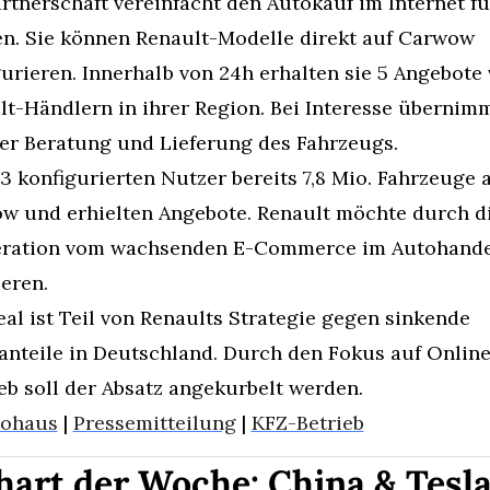
rtnerschaft vereinfacht den Autokauf im Internet für
n. Sie können Renault-Modelle direkt auf Carwow 
urieren. Innerhalb von 24h erhalten sie 5 Angebote 
t-Händlern in ihrer Region. Bei Interesse übernimm
er Beratung und Lieferung des Fahrzeugs.
3 konfigurierten Nutzer bereits 7,8 Mio. Fahrzeuge a
w und erhielten Angebote. Renault möchte durch di
ration vom wachsenden E-Commerce im Autohandel
ieren.
al ist Teil von Renaults Strategie gegen sinkende 
anteile in Deutschland. Durch den Fokus auf Online
eb soll der Absatz angekurbelt werden.
tohaus
 | 
Pressemitteilung
 | 
KFZ-Betrieb
hart der Woche: China & Tesla