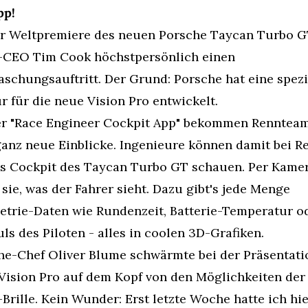
pp!
er Weltpremiere des neuen Porsche Taycan Turbo GT
-CEO Tim Cook höchstpersönlich einen 
schungsauftritt. Der Grund: Porsche hat eine spezie
r für die neue Vision Pro entwickelt.
er "Race Engineer Cockpit App" bekommen Rennteam
ganz neue Einblicke. Ingenieure können damit bei Re
ins Cockpit des Taycan Turbo GT schauen. Per Kamer
sie, was der Fahrer sieht. Dazu gibt's jede Menge 
etrie-Daten wie Rundenzeit, Batterie-Temperatur od
ls des Piloten - alles in coolen 3D-Grafiken.
he-Chef Oliver Blume schwärmte bei der Präsentatio
Vision Pro auf dem Kopf von den Möglichkeiten der 
Brille. Kein Wunder: Erst letzte Woche hatte ich hier