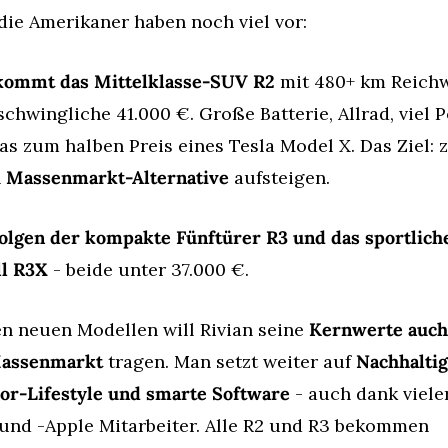
die Amerikaner haben noch viel vor:
kommt das Mittelklasse-SUV R2
 mit 480+ km Reichwe
schwingliche 41.000 €. Große Batterie, Allrad, viel P
s zum halben Preis eines Tesla Model X. Das Ziel: z
 
Massenmarkt-Alternative
 aufsteigen.
olgen der kompakte Fünftürer R3 und das sportliche
l R3X
 - beide unter 37.000 €.
n neuen Modellen will Rivian seine 
Kernwerte auch 
assenmarkt
 tragen. Man setzt weiter auf 
Nachhaltigk
or-Lifestyle und smarte Software
 - auch dank viele
 und -Apple Mitarbeiter. Alle R2 und R3 bekommen 