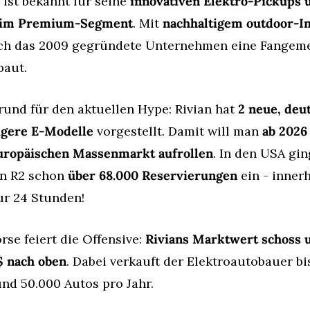
 ist bekannt für seine 
innovativen Elektro-Pickups u
im Premium-Segment
. Mit 
nachhaltigem outdoor-I
ich das 2009 gegründete Unternehmen eine Fangeme
baut.
und für den aktuellen Hype: Rivian hat 
2 neue, deut
igere E-Modelle
 vorgestellt. Damit will man 
ab 2026 
uropäischen Massenmarkt aufrollen
. In den USA gin
n R2 schon 
über 68.000 Reservierungen
 ein - innerh
ur 24 Stunden!
rse feiert die Offensive: 
Rivians Marktwert schoss um
$ nach oben
. Dabei verkauft der Elektroautobauer bis
nd 50.000 Autos pro Jahr.