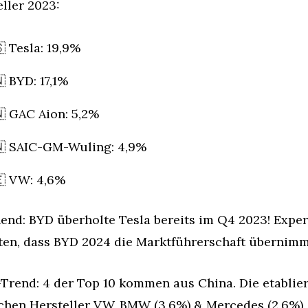
ller 2023:

 Tesla: 19,9%

 BYD: 17,1%

 GAC Aion: 5,2%

 SAIC-GM-Wuling: 4,9%

 VW: 4,6%
end: BYD überholte Tesla bereits im Q4 2023! Exper
ten, dass BYD 2024 die Marktführerschaft übernimm
Trend: 4 der Top 10 kommen aus China. Die etablier
chen Hersteller VW, BMW (3,6%) & Mercedes (2,6%) 