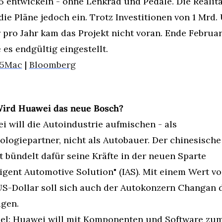
5 entwickeln - ohne Lenkrad und Pedale. Die Realität
die Pläne jedoch ein. Trotz Investitionen von 1 Mrd.
 pro Jahr kam das Projekt nicht voran. Ende Februar
es endgültig eingestellt.
o5Mac
 | 
Bloomberg
Wird Huawei das neue Bosch?
 will die Autoindustrie aufmischen - als 
ologiepartner, nicht als Autobauer. Der chinesische
 bündelt dafür seine Kräfte in der neuen Sparte 
ligent Automotive Solution" (IAS). Mit einem Wert vo
US-Dollar soll sich auch der Autokonzern Changan d
igen.
iel: Huawei will mit Komponenten und Software zum