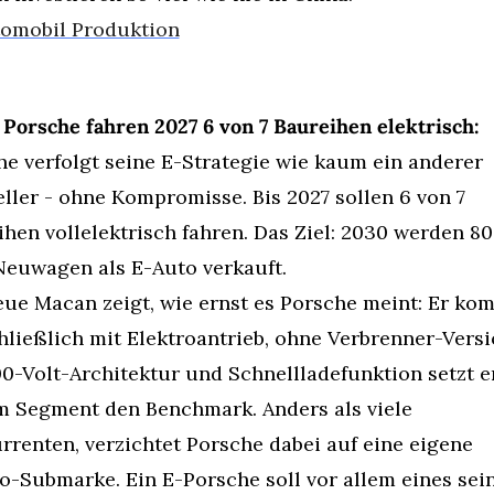
omobil Produktion
 Porsche fahren 2027 6 von 7 Baureihen elektrisch:
e verfolgt seine E-Strategie wie kaum ein anderer 
ller - ohne Kompromisse. Bis 2027 sollen 6 von 7 
hen vollelektrisch fahren. Das Ziel: 2030 werden 80
 Neuwagen als E-Auto verkauft.
ue Macan zeigt, wie ernst es Porsche meint: Er kom
ließlich mit Elektroantrieb, ohne Verbrenner-Versio
0-Volt-Architektur und Schnellladefunktion setzt er
m Segment den Benchmark. Anders als viele 
renten, verzichtet Porsche dabei auf eine eigene 
o-Submarke. Ein E-Porsche soll vor allem eines sein: