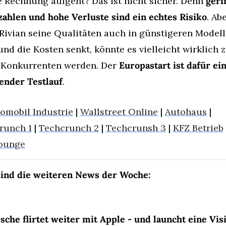
 Rechnung aufgeht? Das ist nicht sicher. Denn 
geri
ahlen und hohe Verluste sind ein echtes Risiko
. Abe
Rivian seine Qualitäten auch in günstigeren Modell
und die Kosten senkt, könnte es vielleicht wirklich 
-Konkurrenten werden. Der 
Europastart ist dafür ein
ender Testlauf
.
omobil Industrie
 | 
Wallstreet Online
 | 
Autohaus
 | 
runch 1
 | 
Techcrunch 2
 | 
Techcrunsh 3
 | 
KFZ Betrieb
ounge
sind die weiteren News der Woche:
sche flirtet weiter mit Apple - und launcht eine Visi