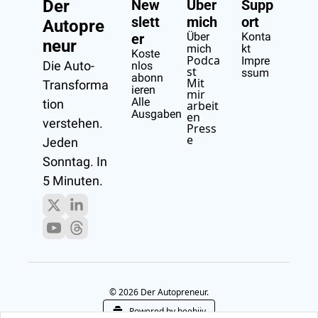
Der 
New
Über 
Supp
slett
mich
ort
Autopre
Über 
Konta
er
neur
mich
kt
Koste
Podca
Impre
Die Auto-
nlos 
st
ssum
abonn
Mit 
Transforma
ieren
mir 
Alle 
tion 
arbeit
Ausgaben
en
verstehen.
Press
e
Jeden 
Sonntag. In 
5 Minuten.
© 2026 Der Autopreneur.
Powered by beehiiv