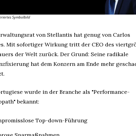
eriertes Symbolbild
rwaltungsrat von Stellantis hat genug von Carlos 
s. Mit sofortiger Wirkung tritt der CEO des viertgr
uers der Welt zurück. Der Grund: Seine radikale 
enzfixierung hat dem Konzern am Ende mehr geschade
t.
rtugiese wurde in der Branche als "Performance-
path" bekannt:
promisslose Top-down-Führung
orose Sparmaßnahmen