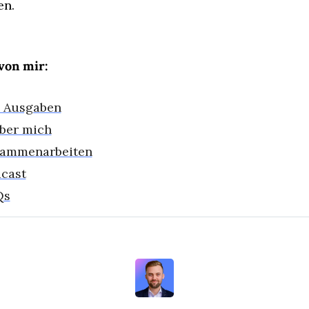
en.
von mir:
e Ausgaben
ber mich
ammenarbei
ten
cast
Qs