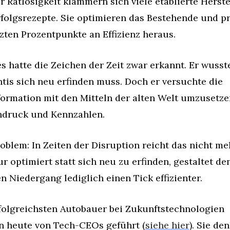
er Ratlosigkeit klammern sich viele etablierte Herstel
rfolgsrezepte. Sie optimieren das Bestehende und pr
tzten Prozentpunkte an Effizienz heraus.
s hatte die Zeichen der Zeit zwar erkannt. Er wusste
ntis sich neu erfinden muss. Doch er versuchte die 
ormation mit den Mitteln der alten Welt umzusetzen
ndruck und Kennzahlen.
oblem: In Zeiten der Disruption reicht das nicht meh
r optimiert statt sich neu zu erfinden, gestaltet den
n Niedergang lediglich einen Tick effizienter.
folgreichsten Autobauer bei Zukunftstechnologien 
 heute von Tech-CEOs geführt (
siehe hier
). Sie den