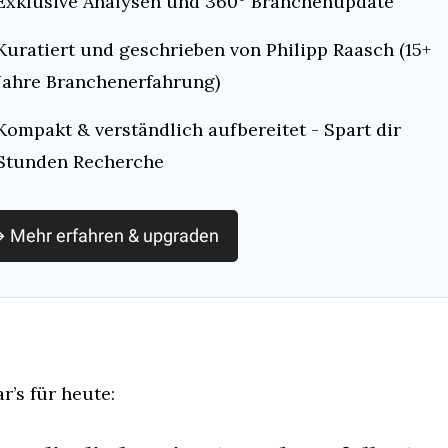
Exklusive Analysen und 360° Branchenupdate
Kuratiert und geschrieben von Philipp Raasch (15+ 
Jahre Branchenerfahrung)
Kompakt & verständlich aufbereitet - Spart dir 
Stunden Recherche
 Mehr erfahren & upgraden
r’s für heute: