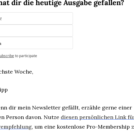
hat dir die heutige Ausgabe gefallen?
!
a
ubscribe
to participate
chste Woche,
ipp
nn dir mein Newsletter gefällt, erzähle gerne einer 
n Person davon. Nutze 
diesen persönlichen Link für
rempfehlung
, um eine kostenlose Pro-Membership z