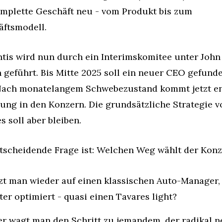
mplette Geschäft neu - vom Produkt bis zum 
ftsmodell.
ntis wird nun durch ein Interimskomitee unter John 
 geführt. Bis Mitte 2025 soll ein neuer CEO gefunde
Nach monatelangem Schwebezustand kommt jetzt en
ng in den Konzern. Die grundsätzliche Strategie vo
s soll aber bleiben.
tscheidende Frage ist: Welchen Weg wählt der Kon
zt man wieder auf einen klassischen Auto-Manager, 
ter optimiert - quasi einen Tavares light?
r wagt man den Schritt zu jemandem, der radikal ne