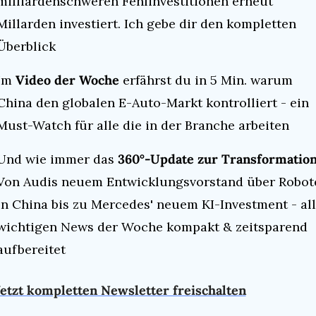
milliardenschweren Fehlinvestitionen erneut 
Millarden investiert. Ich gebe dir den kompletten 
Überblick
Im 
Video der Woche
 erfährst du in 5 Min. warum 
China den globalen E-Auto-Markt kontrolliert - ein 
Must-Watch für alle die in der Branche arbeiten
Und wie immer das 
360°-Update zur Transformatio
Von Audis neuem Entwicklungsvorstand über Robote
in China bis zu Mercedes' neuem KI-Investment - all
wichtigen News der Woche kompakt & zeitsparend 
aufbereitet
etzt kompletten Newsletter freischalten