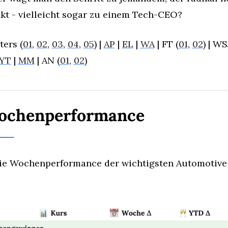
kt - vielleicht sogar zu einem Tech-CEO?
ters (
01
, 
02
, 
03
, 
04
, 
05
) | 
AP
 | 
EL
 | 
WA
 | FT (
01
, 
02
) | WS
YT
 | 
MM
 | AN (
01
, 
02
)
ochenperformance
die Wochenperformance der wichtigsten Automotive