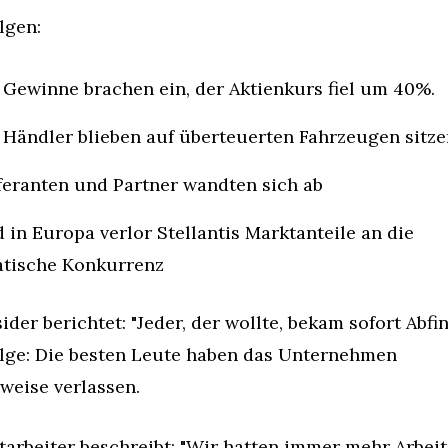
lgen:
 Gewinne brachen ein, der Aktienkurs fiel um 40%.
 Händler blieben auf überteuerten Fahrzeugen sitze
feranten und Partner wandten sich ab
 in Europa verlor Stellantis Marktanteile an die 
atische Konkurrenz
sider berichtet: "Jeder, der wollte, bekam sofort Abfin
lge: Die besten Leute haben das Unternehmen 
weise verlassen.
tarbeiter beschreibt: "Wir hatten immer mehr Arbeit,