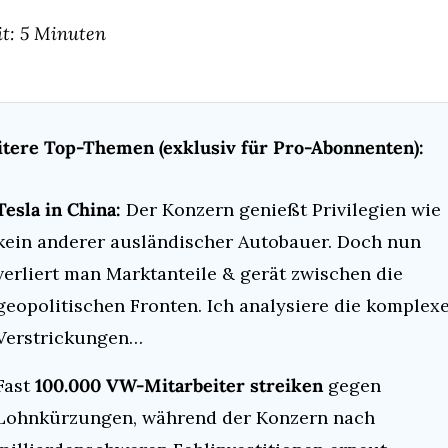
it: 5 Minuten
tere Top-Themen (exklusiv für Pro-Abonnenten):
Tesla in China:
 Der Konzern genießt Privilegien wie 
kein anderer ausländischer Autobauer. Doch nun 
verliert man Marktanteile & gerät zwischen die 
geopolitischen Fronten. Ich analysiere die komplexe
Verstrickungen…
Fast 
100.000 VW-Mitarbeiter streiken
 gegen 
Lohnkürzungen, während der Konzern nach 