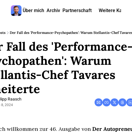
Über mich
Archiv
Partnerschaft
Weitere Kanäle
Weitere
🎧 
sts
Der Fall des 'Performance-Psychopathen': Warum Stellantis-Chef Tavares
 Fall des 'Performance
📺 
📊 
ychopathen': Warum 
🙋‍♂
llantis-Chef Tavares 
🇬
eiterte
ilipp Raasch
 8, 2024
ch willkommen zur 46. Ausgabe von 
Der Autoprene