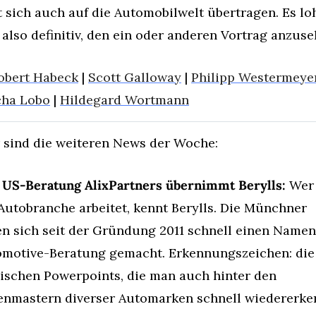
t sich auch auf die Automobilwelt übertragen. Es loh
 also definitiv, den ein oder anderen Vortrag anzuse
obert Habeck
 | 
Scott Galloway
 | 
Philipp Westermeye
cha Lobo
 | 
Hildegard Wortmann
 sind die weiteren News der Woche:
 US-Beratung AlixPartners übernimmt Berylls:
 Wer 
Autobranche arbeitet, kennt Berylls. Die Münchner 
n sich seit der Gründung 2011 schnell einen Namen 
motive-Beratung gemacht. Erkennungszeichen: die 
ischen Powerpoints, die man auch hinter den 
enmastern diverser Automarken schnell wiedererken