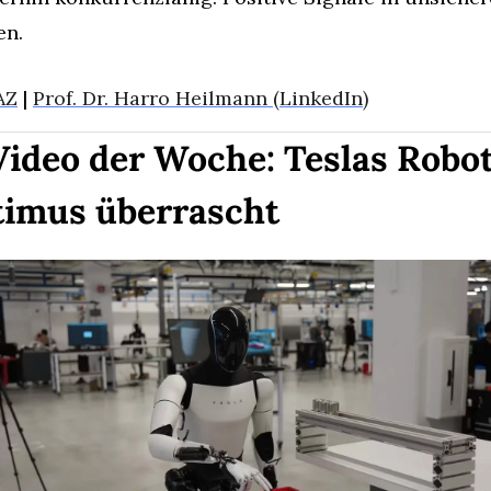
en.
AZ
 | 
Prof. Dr. Harro Heilmann (LinkedIn)
Video der Woche: Teslas Robot
imus überrascht