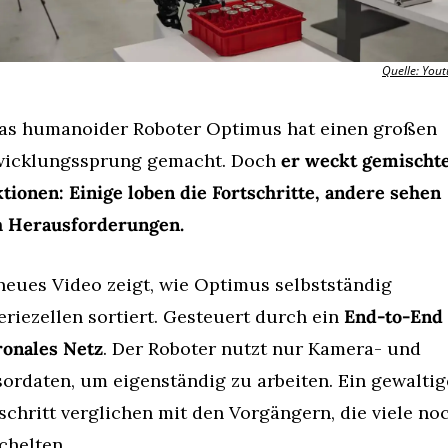
Quelle: You
as humanoider Roboter Optimus hat einen großen 
wicklungssprung gemacht. Doch 
er weckt gemischte
tionen: Einige loben die Fortschritte, andere sehen 
h Herausforderungen.
neues Video zeigt, wie Optimus selbstständig 
eriezellen sortiert. Gesteuert durch ein 
End-to-End 
onales Netz
. Der Roboter nutzt nur Kamera- und 
ordaten, um eigenständig zu arbeiten. Ein gewaltige
schritt verglichen mit den Vorgängern, die viele noc
chelten.