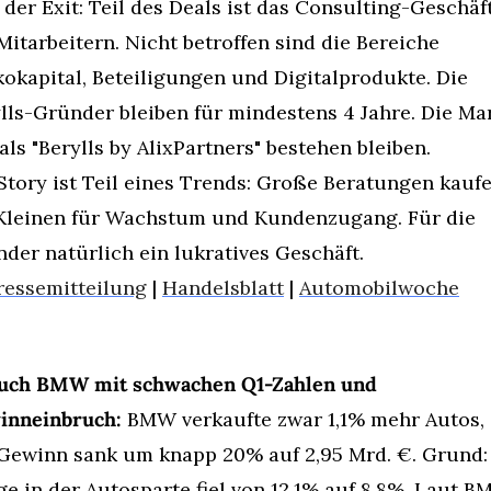
der Exit: Teil des Deals ist das Consulting-Geschäft
Mitarbeitern. Nicht betroffen sind die Bereiche 
kokapital, Beteiligungen und Digitalprodukte. Die 
lls-Gründer bleiben für mindestens 4 Jahre. Die Mar
 als "Berylls by AlixPartners" bestehen bleiben. 
Story ist Teil eines Trends: Große Beratungen kaufe
Kleinen für Wachstum und Kundenzugang. Für die 
der natürlich ein lukratives Geschäft.
ressemitteilung
 | 
Handelsblatt
 | 
Automobilwoche
uch BMW mit schwachen Q1-Zahlen und 
inneinbruch:
 BMW verkaufte zwar 1,1% mehr Autos, 
Gewinn sank um knapp 20% auf 2,95 Mrd. €. Grund: 
e in der Autosparte fiel von 12,1% auf 8,8%. Laut B