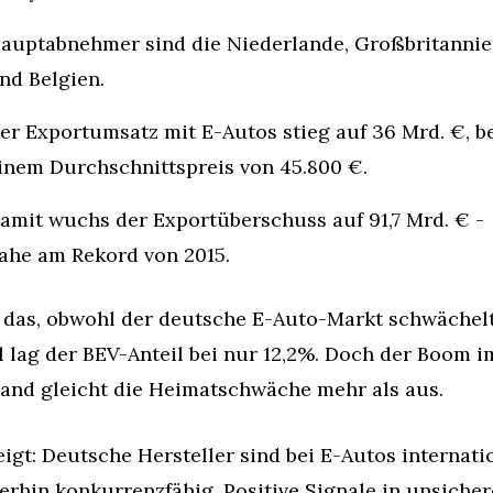
auptabnehmer sind die Niederlande, Großbritannie
nd Belgien.
er Exportumsatz mit E-Autos stieg auf 36 Mrd. €, be
inem Durchschnittspreis von 45.800 €.
amit wuchs der Exportüberschuss auf 91,7 Mrd. € - 
ahe am Rekord von 2015.
das, obwohl der deutsche E-Auto-Markt schwächelt.
l lag der BEV-Anteil bei nur 12,2%. Doch der Boom im
and gleicht die Heimatschwäche mehr als aus.
eigt: Deutsche Hersteller sind bei E-Autos internatio
erhin konkurrenzfähig. Positive Signale in unsicher