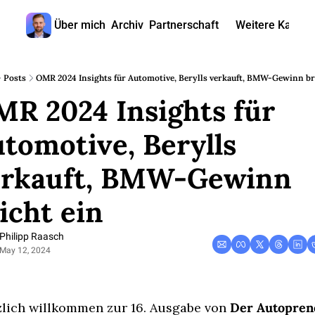
Über mich
Archiv
Partnerschaft
Weitere Kanäle
Weitere
🎧 
Posts
OMR 2024 Insights für Automotive, Berylls verkauft, BMW-Gewinn br
R 2024 Insights für 
📺 
📊 
tomotive, Berylls 
🙋‍♂
erkauft, BMW-Gewinn 
🇬
icht ein
Philipp Raasch
May 12, 2024
lich willkommen zur 16. Ausgabe von 
Der Autopren