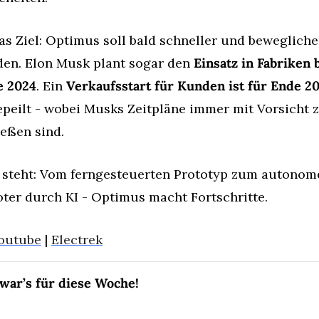
as Ziel: Optimus soll bald schneller und beweglicher
en. Elon Musk plant sogar den 
Einsatz in Fabriken b
e 2024
. Ein 
Verkaufsstart für Kunden ist für Ende 2
peilt - wobei Musks Zeitpläne immer mit Vorsicht z
eßen sind.
 steht: Vom ferngesteuerten Prototyp zum autonome
ter durch KI - Optimus macht Fortschritte.
outube
 | 
Electrek
war’s für diese Woche!