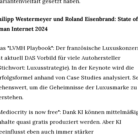
ariantenvielfalt gesetzt haben.
hilipp Westermeyer und Roland Eisenbrand: State of 
man Internet 2024
as "LVMH Playbook": Der französische Luxuskonzern
st aktuell DAS Vorbild für viele Autohersteller 
Stichwort: Luxusstrategie). In der Keynote wird die 
rfolgsformel anhand von Case Studies analysiert. Se
ehenswert, um die Geheimnisse der Luxusmarke zu 
erstehen.
Mediocrity is now free": Dank KI können mittelmäßig
nhalte quasi gratis produziert werden. Aber KI 
eeinflusst eben auch immer stärker 