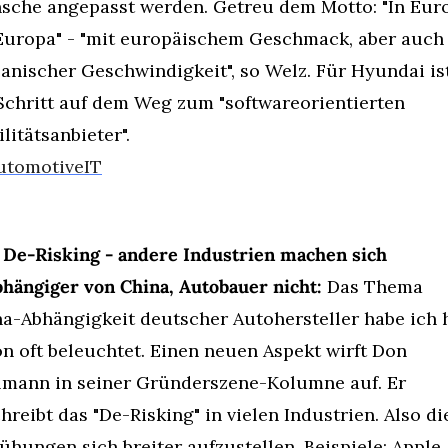
che angepasst werden. Getreu dem Motto: "In Euro
Europa" - "mit europäischem Geschmack, aber auch 
anischer Geschwindigkeit", so Welz. Für Hyundai ist
Schritt auf dem Weg zum "softwareorientierten 
litätsanbieter".
utomotiveIT
 De-Risking - andere Industrien machen sich 
hängiger von China, Autobauer nicht:
 Das Thema 
a-Abhängigkeit deutscher Autohersteller habe ich h
n oft beleuchtet. Einen neuen Aspekt wirft Don 
mann in seiner Gründerszene-Kolumne auf. Er 
hreibt das "De-Risking" in vielen Industrien. Also die
hungen sich breiter aufzustellen. Beispiele: Apple 