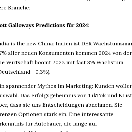
re Branche:
cott Galloways Predictions für 2024:
ndia is the new China: Indien ist DER Wachstumsmark
7% aller neuen Konsumenten kommen 2024 von dort
ie Wirtschaft boomt 2023 mit fast 8% Wachstum 
Deutschland: -0,3%).
in spannender Mythos im Marketing: Kunden wollen
uswahl. Das Erfolgsgeheimnis von TikTok und KI ist 
ber, dass sie uns Entscheidungen abnehmen. Sie 
renzen Optionen stark ein. Eine interessante 
rkenntnis für Autobauer, die lange auf 