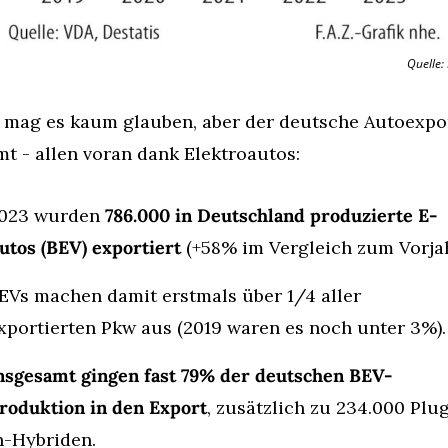
Quelle:
mag es kaum glauben, aber der deutsche Autoexpor
t - allen voran dank Elektroautos:
023 wurden 
786.000 in Deutschland produzierte E-
utos (BEV) exportiert 
(+58% im Vergleich zum Vorjah
EVs machen damit erstmals über 1/4 aller 
xportierten Pkw aus (2019 waren es noch unter 3%).
nsgesamt gingen fast 79% der deutschen BEV-
roduktion in den Export
, zusätzlich zu 234.000 Plu
n-Hybriden.