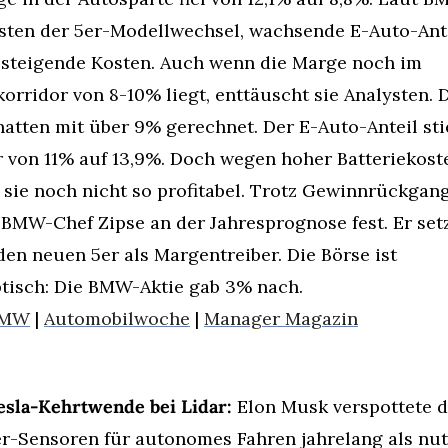
sten der 5er-Modellwechsel, wachsende E-Auto-Ante
steigende Kosten. Auch wenn die Marge noch im 
korridor von 8-10% liegt, enttäuscht sie Analysten. 
hatten mit über 9% gerechnet. Der E-Auto-Anteil sti
 von 11% auf 13,9%. Doch wegen hoher Batteriekoste
 sie noch nicht so profitabel. Trotz Gewinnrückgang
 BMW-Chef Zipse an der Jahresprognose fest. Er setz
den neuen 5er als Margentreiber. Die Börse ist 
tisch: Die BMW-Aktie gab 3% nach.
MW
 | 
Automobilwoche
 | 
Manager Magazin
esla-Kehrtwende bei Lidar:
 Elon Musk verspottete di
r-Sensoren für autonomes Fahren jahrelang als nutz