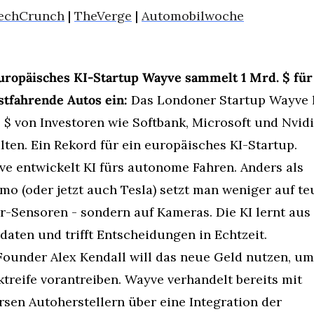
echCrunch
 | 
TheVerge
 | 
Automobilwoche
uropäisches KI-Startup Wayve sammelt 1 Mrd. $ für 
stfahrende Autos ein:
 Das Londoner Startup Wayve h
 $ von Investoren wie Softbank, Microsoft und Nvidi
lten. Ein Rekord für ein europäisches KI-Startup.
e entwickelt KI fürs autonome Fahren. Anders als 
o (oder jetzt auch Tesla) setzt man weniger auf teu
r-Sensoren - sondern auf Kameras. Die KI lernt aus 
daten und trifft Entscheidungen in Echtzeit.
ounder Alex Kendall will das neue Geld nutzen, um 
treife vorantreiben. Wayve verhandelt bereits mit 
rsen Autoherstellern über eine Integration der 