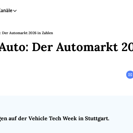
Kanäle
eitere Kanäle
🎧 Podcast
o: Der Automarkt 2026 in Zahlen
 Auto: Der Automarkt 20
📺 YouTube
📊 Insights
🙋‍♂️ LinkedIn
🇬🇧 English Newsletter
gen auf der Vehicle Tech Week in Stuttgart. 