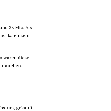
nd 28 Mio. Als 
rika einzeln. 
 waren diese 
zutauchen.
hstum, gekauft 