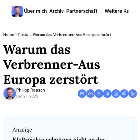
Über mich
Archiv
Partnerschaft
Weitere Kanäle
Weitere
🎧 
Home
Posts
Warum das Verbrenner-Aus Europa zerstört
Warum das 
📺 
📊 
Verbrenner-Aus 
🙋‍♂
Europa zerstört
🇬
Philipp Raasch
Dec 21, 2025
Anzeige 
KI-Projekte scheitern nicht an der 