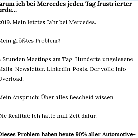
rum ich bei Mercedes jeden Tag frustrierter 
urde…
2019. Mein letztes Jahr bei Mercedes. 
Mein größtes Problem?
8 Stunden Meetings am Tag. Hunderte ungelesene 
Mails. Newsletter. LinkedIn-Posts. Der volle Info-
Overload.
Mein Anspruch: Über alles Bescheid wissen.
Die Realität: Ich hatte null Zeit dafür.
Dieses Problem haben heute 90% aller Automotive-