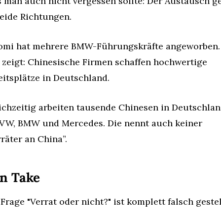
 man auch nicht vergessen sollte: Der Austausch ge
beide Richtungen.
omi hat mehrere BMW-Führungskräfte angeworben. 
 zeigt: Chinesische Firmen schaffen hochwertige 
eitsplätze in Deutschland.
ichzeitig arbeiten tausende Chinesen in Deutschlan
 VW, BMW und Mercedes. Die nennt auch keiner 
rräter an China”.
n Take
Frage "Verrat oder nicht?" ist komplett falsch gestel