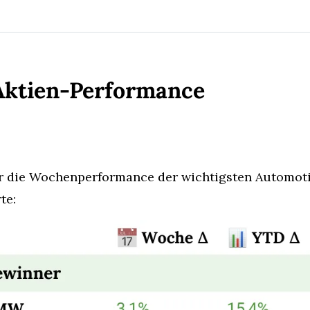
Aktien-Performance
r die Wochenperformance der wichtigsten Automot
te: