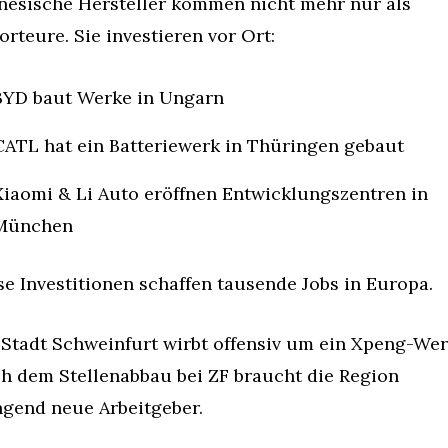
nesische Hersteller kommen nicht mehr nur als 
orteure. Sie investieren vor Ort:
BYD baut Werke in Ungarn
CATL hat ein Batteriewerk in Thüringen gebaut
Xiaomi & Li Auto eröffnen Entwicklungszentren in 
München
se Investitionen schaffen tausende Jobs in Europa.
 Stadt Schweinfurt wirbt offensiv um ein Xpeng-Werk
h dem Stellenabbau bei ZF braucht die Region 
ngend neue Arbeitgeber.