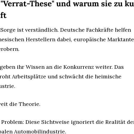
 "Verrat-These" und warum sie zu kur
ft
 Sorge ist verständlich. Deutsche Fachkräfte helfen 
nesischen Herstellern dabei, europäische Marktantei
erobern.
 geben ihr Wissen an die Konkurrenz weiter. Das 
roht Arbeitsplätze und schwächt die heimische 
ustrie.
eit die Theorie.
 Problem: Diese Sichtweise ignoriert die Realität der
balen Automobilindustrie.