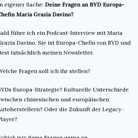
In eigener Sache: 
Deine Fragen an BYD Europa-
Chefin Maria Grazia Davino?
Bald führe ich ein Podcast-Interview mit Maria 
Grazia Davino. Sie ist Europa-Chefin von BYD und 
liest tatsächlich meinen Newsletter.
Welche Fragen soll ich ihr stellen?
BYDs Europa-Strategie? Kulturelle Unterschiede 
zwischen chinesischen und europäischen 
Autoherstellern? Oder die Zukunft der Legacy-
Player?
Schick mir deine Fragen gerne an 