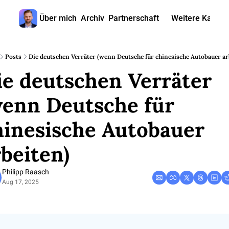
Über mich
Archiv
Partnerschaft
Weitere Kanäle
Weitere
🎧 
Posts
Die deutschen Verräter (wenn Deutsche für chinesische Autobauer ar
e deutschen Verräter 
📺 
📊 
enn Deutsche für 
🙋‍♂
hinesische Autobauer 
🇬
rbeiten)
Philipp Raasch
Aug 17, 2025