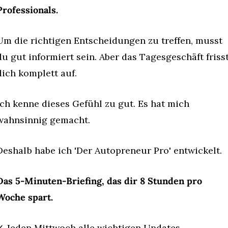
Professionals.
Um die richtigen Entscheidungen zu treffen, musst 
du gut informiert sein. Aber das Tagesgeschäft frisst
dich komplett auf.
Ich kenne dieses Gefühl zu gut. Es hat mich 
wahnsinnig gemacht.
Deshalb habe ich 'Der Autopreneur Pro' entwickelt.
Das 5-Minuten-Briefing, das dir 8 Stunden pro 
Woche spart.
✓ Jeden Mittwoch alle wichtigen Updates 