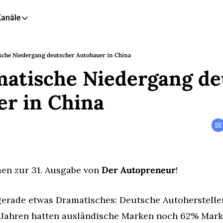
Kanäle
eitere Kanäle
🎧 Podcast
sche Niedergang deutscher Autobauer in China
atische Niedergang de
📺 YouTube
📊 Insights
er in China
🙋‍♂️ LinkedIn
🇬🇧 English Newsletter
en zur 31. Ausgabe von 
Der Autopreneur
!
gerade etwas Dramatisches: Deutsche Autohersteller
 Jahren hatten ausländische Marken noch 62% Marktan