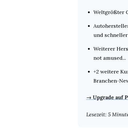
Weltgrößter C
Autohersteller
und schnelle
Weiterer Hers
not amused...
+2 weitere Ku
Branchen-Ne
→ Upgrade auf P
Lesezeit: 5 Minut