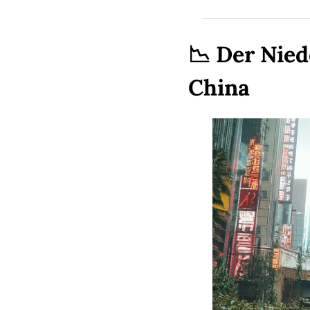
📉
 Der Nied
China