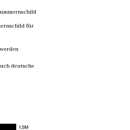
-Nummernschild
rnschild für 
 werden
uch deutsche 