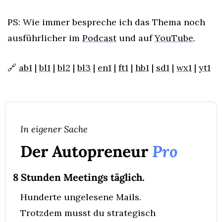
PS: Wie immer bespreche ich das Thema noch 
ausführlicher im 
Podcast
 und auf 
YouTube
.
🔗
ab1
 | 
bl1
 | 
bl2
 | 
bl3
 | 
en1
 | 
ft1
 | 
hb1
 | 
sd1
 | 
wx1
 | 
yt1
In eigener Sache
Der Autopreneur 
Pro
8 Stunden Meetings täglich.
Hunderte ungelesene Mails.
Trotzdem musst du strategisch 