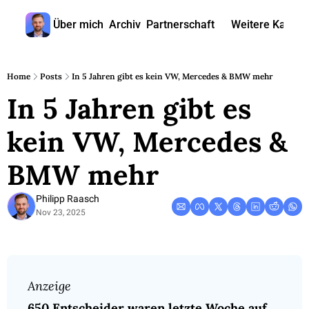
Über mich
Archiv
Partnerschaft
Weitere Kanäle
Weitere
🎧 
Home
Posts
In 5 Jahren gibt es kein VW, Mercedes & BMW mehr
In 5 Jahren gibt es 
📺 
📊 
kein VW, Mercedes & 
🙋‍♂
BMW mehr
🇬
Philipp Raasch
Nov 23, 2025
Anzeige 
650 Entscheider waren letzte Woche auf 