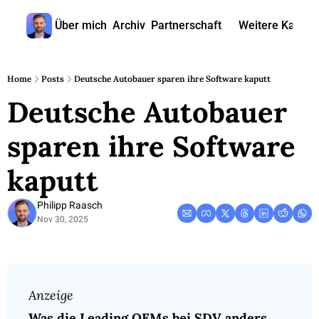
Über mich
Archiv
Partnerschaft
Weitere Kanäle
Weitere
🎧 
Home
Posts
Deutsche Autobauer sparen ihre Software kaputt
Deutsche Autobauer 
📺 
📊 
sparen ihre Software 
🙋‍♂
kaputt
🇬
Philipp Raasch
Nov 30, 2025
Anzeige 
Was die Leading OEMs bei SDV anders 