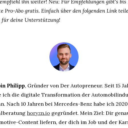
mpfiehl ihn weiter! Neu: Für Empfehlungen gibt's bis z
 Pro-Abo gratis. Einfach über den folgenden Link teile
 für deine Unterstützung!
bin Philipp
, Gründer von Der Autopreneur. Seit 15 Ja
e ich die digitale Transformation der Automobilindus
n. Nach 10 Jahren bei Mercedes-Benz habe ich 2020 
alberatung 
horyzn.io
 gegründet. Mein Ziel: Dir gena
otive-Content liefern, der dich im Job und der Karr