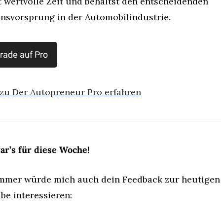
t wertvolle Zeit und behältst den entscheidenden 
nsvorsprung in der Automobilindustrie.
rade auf Pro
zu Der Autopreneur Pro erfahren
ar’s für diese Woche!
mmer würde mich auch dein Feedback zur heutigen 
be interessieren: