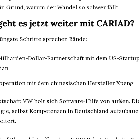
in Grund, warum der Wandel so schwer fällt.
geht es jetzt weiter mit CARIAD?
üngste Schritte sprechen Bände:
Milliarden-Dollar-Partnerschaft mit dem US-Startup
ian
operation mit dem chinesischen Hersteller Xpeng
otschaft: VW holt sich Software-Hilfe von außen. Die
egie, selbst Kompetenzen in Deutschland aufzubauen,
itert.