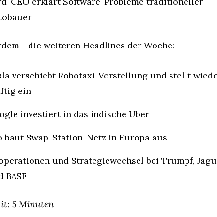
rd-CEO erklärt Software-Probleme traditioneller 
tobauer
dem - die weiteren Headlines der Woche:
la verschiebt Robotaxi-Vorstellung und stellt wiede
ftig ein
gle investiert in das indische Uber
o baut Swap-Station-Netz in Europa aus
operationen und Strategiewechsel bei Trumpf, Jagua
d BASF
it: 5 Minuten