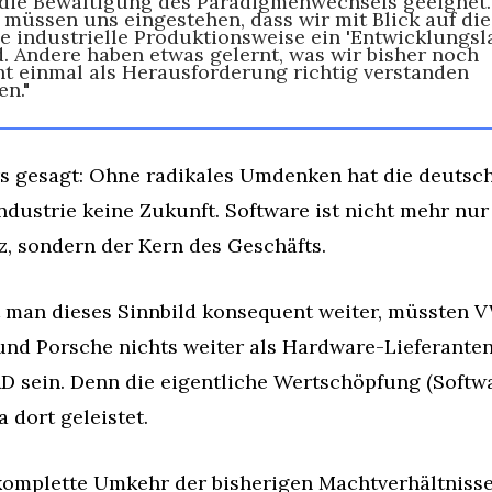
 die Bewältigung des Paradigmenwechsels geeignet. 
 müssen uns eingestehen, dass wir mit Blick auf die 
e industrielle Produktionsweise ein 'Entwicklungsla
d. Andere haben etwas gelernt, was wir bisher noch 
ht einmal als Herausforderung richtig verstanden 
en."
s gesagt: Ohne radikales Umdenken hat die deutsch
ndustrie keine Zukunft. Software ist nicht mehr nur 
z, sondern der Kern des Geschäfts. 
 man dieses Sinnbild konsequent weiter, müssten VW
und Porsche nichts weiter als Hardware-Lieferanten 
D sein. Denn die eigentliche Wertschöpfung (Softwar
a dort geleistet. 
komplette Umkehr der bisherigen Machtverhältnisse 