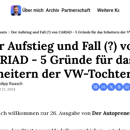
Über mich
Archiv
Partnerschaft
Weitere Kanäle
Weitere
🎧 
osts
Der Aufstieg und Fall (?) von CARIAD - 5 Gründe für das Scheitern der 
 Aufstieg und Fall (?) v
📺 
📊 
IAD - 5 Gründe für das
🙋‍♂
heitern der VW-Tochte
🇬
ilipp Raasch
l 21, 2024
ich willkommen zur 26. Ausgabe von 
Der Autoprene