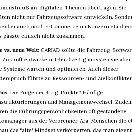
umenstrauß an 'digitalen' Themen übertragen. Sie 
llten nicht nur Fahrzeugsoftware entwickeln. Sonder
benbei auch noch E-Commerce im Konzern etablieren
s passte einfach nicht zusammen.
e vs. neue Welt
: CARIAD sollte die Fahrzeug-Softwar
 Zukunft entwickeln. Gleichzeitig mussten sie aber 
te Systeme warten und optimieren. Auch dieser 
derspruch führte zu Ressourcen- und Zielkonflikten
aos
: Die Folge der 4 o.g. Punkte? Häufige 
strukturierungen und Managementwechsel. Zudem
ren die Führungspersönlichkeiten oft gestandene 
tomanager aus der Verbrenner-Ära. Menschen die eb
au das "alte" Mindset verkörperten, das man eigentl