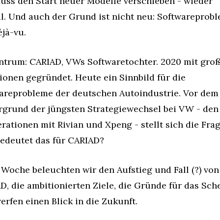
ss den Start neuer Modelle verschieben - wieder 
l. Und auch der Grund ist nicht neu: Softwareproble
éjà-vu.
ntrum: CARIAD, VWs Softwaretochter. 2020 mit groß
ionen gegründet. Heute ein Sinnbild für die 
areprobleme der deutschen Autoindustrie. Vor dem 
rgrund der jüngsten Strategiewechsel bei VW - den 
ationen mit Rivian und Xpeng - stellt sich die Frage
edeutet das für CARIAD?
 Woche beleuchten wir den Aufstieg und Fall (?) von 
D, die ambitionierten Ziele, die Gründe für das Sche
erfen einen Blick in die Zukunft.