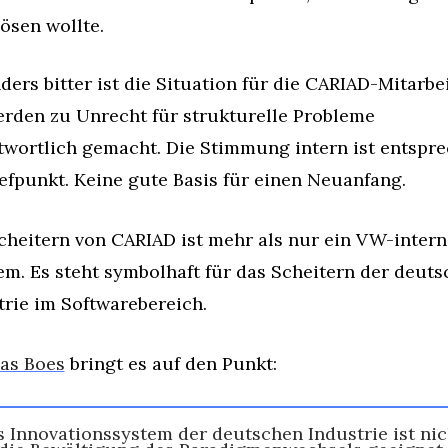
ösen wollte.
ers bitter ist die Situation für die CARIAD-Mitarbeit
erden zu Unrecht für strukturelle Probleme 
twortlich gemacht. Die Stimmung intern ist entspre
efpunkt. Keine gute Basis für einen Neuanfang.
cheitern von CARIAD ist mehr als nur ein VW-interne
em. Es steht symbolhaft für das Scheitern der deuts
trie im Softwarebereich. 
as Boes
 bringt es auf den Punkt: 
s Innovationssystem der deutschen Industrie ist nich