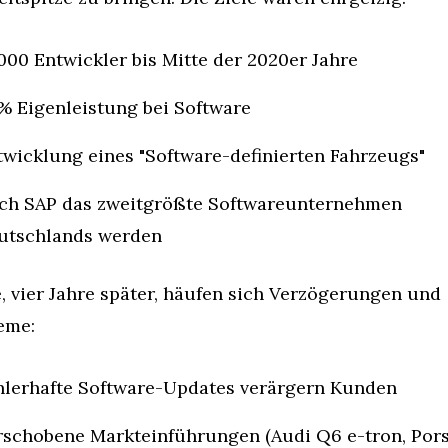
000 Entwickler bis Mitte der 2020er Jahre
% Eigenleistung bei Software
twicklung eines "Software-definierten Fahrzeugs"
ch SAP das zweitgrößte Softwareunternehmen 
utschlands werden
, vier Jahre später, häufen sich Verzögerungen und 
eme:
hlerhafte Software-Updates verärgern Kunden
rschobene Markteinführungen (Audi Q6 e-tron, Pors