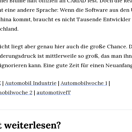
f Blume hält offiziell an CARIAD fest. Doch die Real
ht eine andere Sprache: Wenn die Software aus den 
hina kommt, braucht es nicht Tausende Entwickler i
chland.
eicht liegt aber genau hier auch die große Chance. D
derungsdruck ist mittlerweile so groß, das man ihn
ignorieren kann. Eine gute Zeit für einen Neuanfang
Z
 | 
Automobil Industrie
 | 
Automobilwoche 1
 | 
obilwoche 2
 | 
automotiveIT
t weiterlesen?