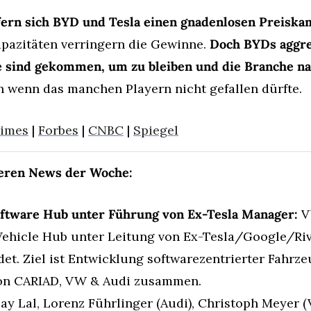
efern sich BYD und Tesla einen gnadenlosen Preiska
pazitäten verringern die Gewinne. 
Doch BYDs aggre
ie sind gekommen, um zu bleiben und die Branche nac
h wenn das manchen Playern nicht gefallen dürfte.
Times
 | 
Forbes
 | 
CNBC
 | 
Spiegel
teren News der Woche:
oftware Hub unter Führung von Ex-Tesla Manager:
 V
Vehicle Hub unter Leitung von Ex-Tesla/Google/Riv
et. Ziel ist Entwicklung softwarezentrierter Fahrze
von CARIAD, VW & Audi zusammen.
ay Lal, Lorenz Führlinger (Audi), Christoph Meyer (V