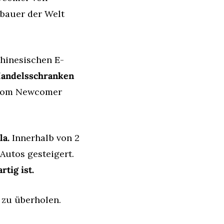
bauer der Welt 
chinesischen E-
Handelsschranken 
 vom Newcomer 
la.
 Innerhalb von 2 
Jahren hat der Konzern seine Verkaufszahlen um jeweils fast 1 Million Autos gesteigert. 
tig ist.
 zu überholen.