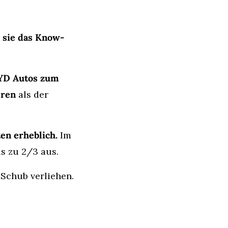
 sie das Know-
YD Autos zum 
eren
 als der 
en erheblich.
 Im 
is zu 2/3 aus.
Schub verliehen. 