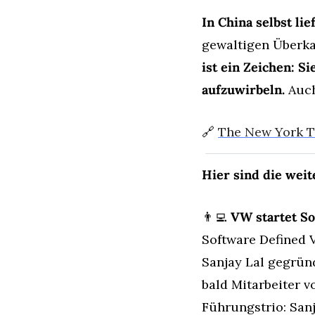
In China selbst li
gewaltigen Überka
ist ein Zeichen: S
aufzuwirbeln.
 Auc
🔗
The New York 
Hier sind die wei
👨‍💻
 VW startet S
Software Defined 
Sanjay Lal gegründ
bald Mitarbeiter 
Führungstrio: Sanj