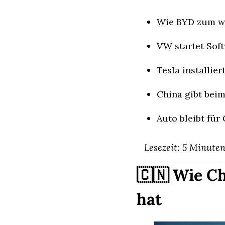
Wie BYD zum we
VW startet Sof
Tesla installie
China gibt bei
Auto bleibt für
Lesezeit: 5 Minute
🇨🇳
 Wie Ch
hat