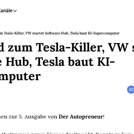
Kanäle
eitere Kanäle
🎧 Podcast
 Tesla-Killer, VW startet Software Hub, Tesla baut KI-Supercomputer
 zum Tesla-Killer, VW s
📺 YouTube
📊 Insights
 Hub, Tesla baut KI-
🙋‍♂️ LinkedIn
mputer
🇬🇧 English Newsletter
en zur 5. Ausgabe von 
Der Autopreneur
!