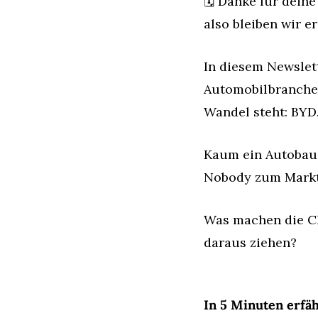
🗓️ Danke für dei
also bleiben wir e
In diesem Newslet
Automobilbranche. 
Wandel steht: BYD
Kaum ein Autobaue
Nobody zum Marktf
Was machen die Ch
daraus ziehen?
In 5 Minuten erfäh