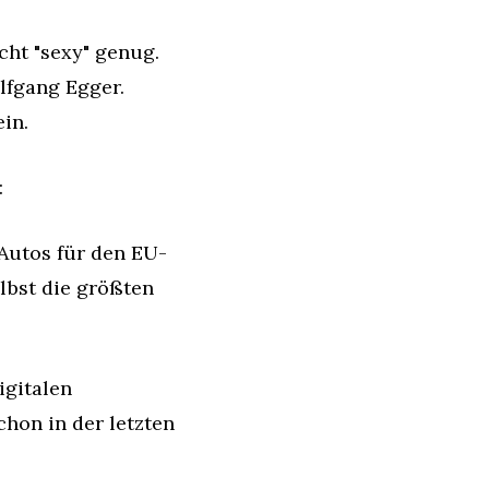
cht "sexy" genug. 
fgang Egger. 
in.
:
 Autos für den EU-
bst die größten 
gitalen 
hon in der letzten 