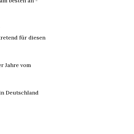
m besten an - 
retend für diesen 
r Jahre vom 
n Deutschland 