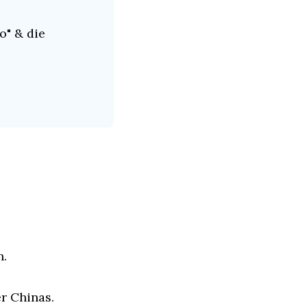
" & die 
n.
r Chinas.