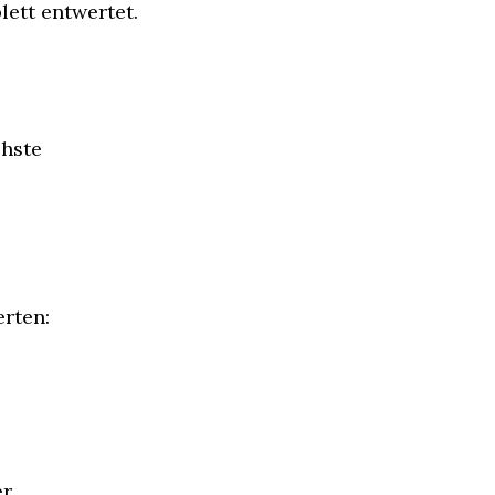
lett entwertet.
hste 
rten:
er