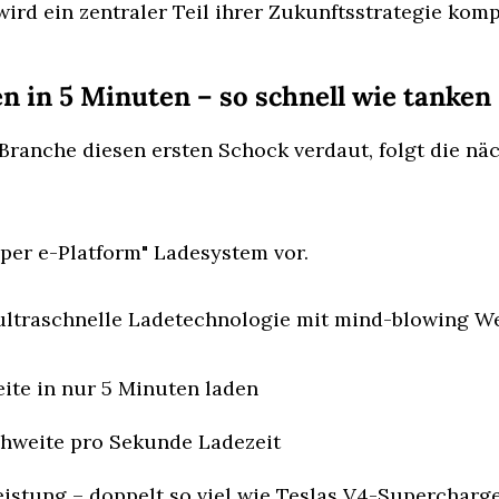
ird ein zentraler Teil ihrer Zukunftsstrategie komp
n in 5 Minuten – so schnell wie tanken
ranche diesen ersten Schock verdaut, folgt die näc
uper e-Platform" Ladesystem vor.
 ultraschnelle Ladetechnologie mit mind-blowing We
ite in nur 5 Minuten laden
chweite pro Sekunde Ladezeit
istung – doppelt so viel wie Teslas V4-Supercharg