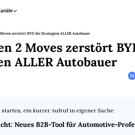
Kanäle
eitere Kanäle
🎧 Podcast
 Moves zerstört BYD die Strategien ALLER Autobauer
en 2 Moves zerstört BYD
📺 YouTube
📊 Insights
ien ALLER Autobauer
🙋‍♂️ LinkedIn
🇬🇧 English Newsletter
 starten, ein kurzer Aufruf in eigener Sache:
cht: Neues B2B-Tool für Automotive-Profes