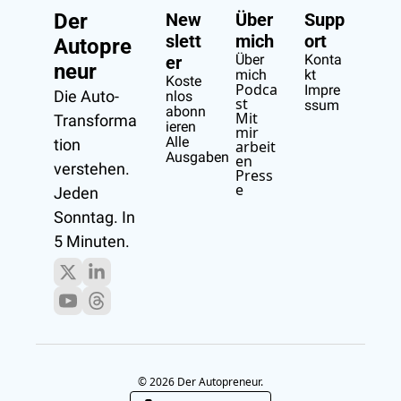
Der 
New
Über 
Supp
slett
mich
ort
Autopre
Über 
Konta
er
neur
mich
kt
Koste
Podca
Impre
Die Auto-
nlos 
st
ssum
abonn
Mit 
Transforma
ieren
mir 
Alle 
tion 
arbeit
Ausgaben
en
verstehen.
Press
e
Jeden 
Sonntag. In 
5 Minuten.
© 2026 Der Autopreneur.