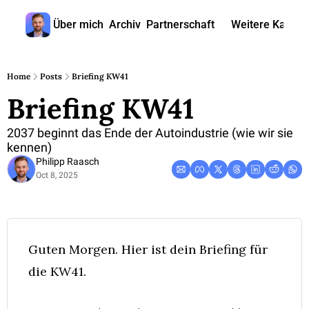
Über mich
Archiv
Partnerschaft
Weitere Kanäle
Weitere
🎧 
Home
Posts
Briefing KW41
Briefing KW41
📺 
📊 
2037 beginnt das Ende der Autoindustrie (wie wir sie 
kennen)
🙋‍♂
Philipp Raasch
Oct 8, 2025
🇬
Guten Morgen. Hier ist dein Briefing für 
die KW41. 