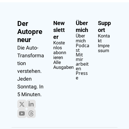
Der 
New
Über 
Supp
slett
mich
ort
Autopre
Über 
Konta
er
neur
mich
kt
Koste
Podca
Impre
Die Auto-
nlos 
st
ssum
abonn
Mit 
Transforma
ieren
mir 
Alle 
tion 
arbeit
Ausgaben
en
verstehen.
Press
e
Jeden 
Sonntag. In 
5 Minuten.