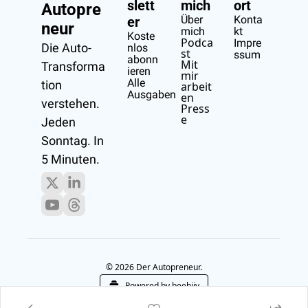
slett
mich
ort
Autopre
Über 
Konta
er
neur
mich
kt
Koste
Podca
Impre
Die Auto-
nlos 
st
ssum
abonn
Mit 
Transforma
ieren
mir 
Alle 
tion 
arbeit
Ausgaben
en
verstehen.
Press
e
Jeden 
Sonntag. In 
5 Minuten.
© 2026 Der Autopreneur.
Powered by beehiiv