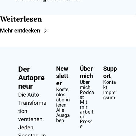
Weiterlesen
Mehr entdecken
Der 
New
Über 
Supp
slett
mich
ort
Autopre
Über 
Konta
er
neur
mich
kt
Koste
Podca
Impre
Die Auto-
nlos 
st
ssum
abonn
Mit 
Transforma
ieren
mir 
Alle 
tion 
arbeit
Ausga
en
verstehen.
ben
Press
e
Jeden 
Sonntag. In 