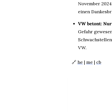
November 2024. 
einen Dankesbri
VW betont: Nur 
Gefahr gewesen.
Schwachstellen
VW.
🔗
he
 | 
me
 | 
cb