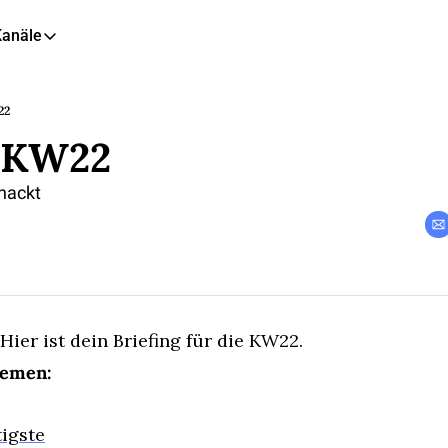
Kanäle
eitere Kanäle
🎧 Podcast
22
g KW22
📺 YouTube
📊 Insights
hackt
🙋‍♂️ LinkedIn
🇬🇧 English Newsletter
ier ist dein Briefing für die KW22.
hemen:
igste