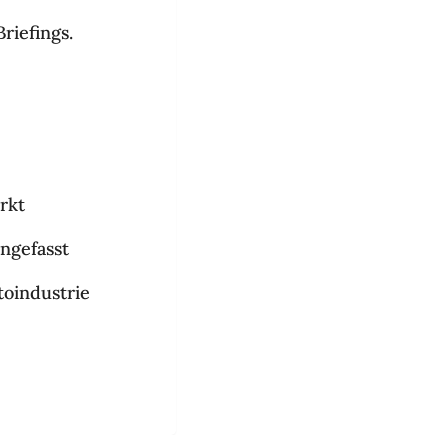
riefings.
rkt
ngefasst
toindustrie