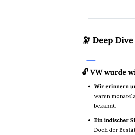
🔭
 Deep Dive
⎯⎯
🔓 VW wurde w
Wir erinnern un
waren monatelan
bekannt.
Ein indischer S
Doch der Bestät