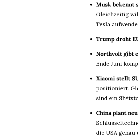
Musk bekennt si
Gleichzeitig wi
Tesla aufwend
Trump droht EU
Northvolt gibt e
Ende Juni kompl
Xiaomi stellt 
positioniert. G
sind ein Sh*ts
China plant ne
Schlüsseltechno
die USA genau 