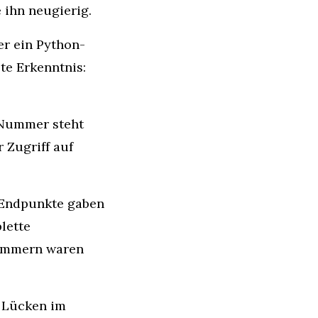
 ihn neugierig.
er ein Python-
e Erkenntnis: 
Nummer steht 
Zugriff auf 
-Endpunkte gaben 
ette 
ummern waren 
 Lücken im 