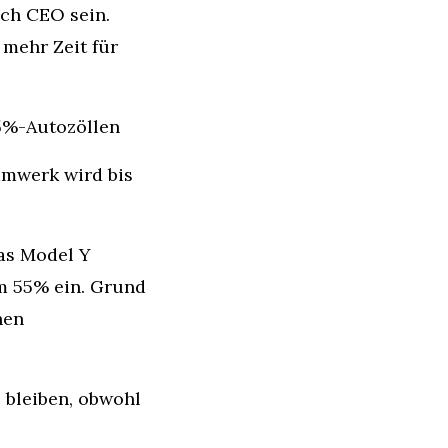
ch CEO sein. 
mehr Zeit für 
25%-Autozöllen
mwerk wird bis 
as Model Y 
m 55% ein. Grund 
hen
 bleiben, obwohl 