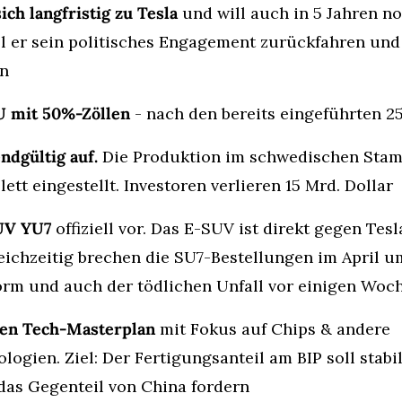
ch langfristig zu Tesla
 und will auch in 5 Jahren no
ll er sein politisches Engagement zurückfahren und 
en
 mit 50%-Zöllen
 - nach den bereits eingeführten 
ndgültig auf.
 Die Produktion im schwedischen Stam
ett eingestellt. Investoren verlieren 15 Mrd. Dollar
SUV YU7
 offiziell vor. Das E-SUV ist direkt gegen Tesl
leichzeitig brechen die SU7-Bestellungen im April u
torm und auch der tödlichen Unfall vor einigen Woc
uen Tech-Masterplan
 mit Fokus auf Chips & andere 
logien. Ziel: Der Fertigungsanteil am BIP soll stabil
das Gegenteil von China fordern