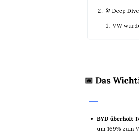
🔭 Deep Dive
VW wurde
📅
 Das Wicht
⎯⎯
BYD überholt T
um 169% zum Vo