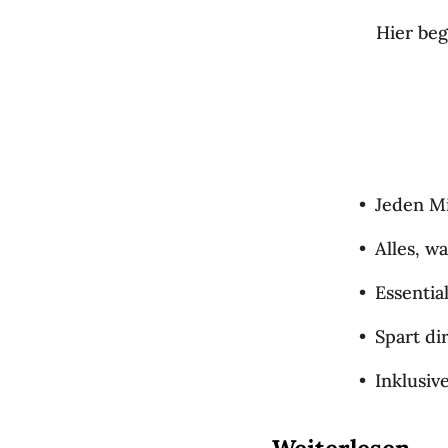
Hier beg
Jeden Mi
Alles, w
Essentia
Spart di
Inklusiv