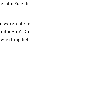
rhin: Es gab 
 wären nie in 
dia App". Die 
wicklung bei 