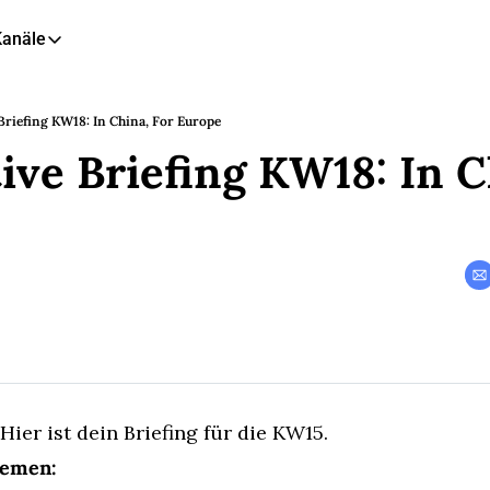
Kanäle
eitere Kanäle
🎧 Podcast
riefing KW18: In China, For Europe
ve Briefing KW18: In Ch
📺 YouTube
📊 Insights
🙋‍♂️ LinkedIn
🇬🇧 English Newsletter
ier ist dein Briefing für die KW15.
hemen: