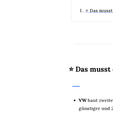
⭐️ Das muss
⭐️
 Das musst
⎯⎯
VW
 baut zweite
günstiger und 2