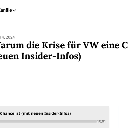
Kanäle
eitere Kanäle
🎧 Podcast
14, 2024
📺 YouTube
arum die Krise für VW eine Ch
📊 Insights
euen Insider-Infos)
🙋‍♂️ LinkedIn
🇬🇧 English Newsletter
Chance ist (mit neuen Insider-Infos)
10:01