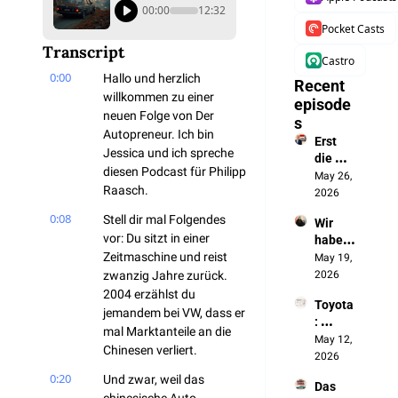
00:00
12:32
Pocket Casts
Transcript
Castro
0:00
Hallo und herzlich 
Recent 
willkommen zu einer 
episode
neuen Folge von Der 
s
Autopreneur. Ich bin 
Erst 
Jessica und ich spreche 
die 
diesen Podcast für Philipp 
Batteri
May 26, 
Raasch.
e, jetzt 
2026
das 
0:08
Stell dir mal Folgendes 
Wir 
autono
vor: Du sitzt in einer 
haben 
me 
Zeitmaschine und reist 
die 
May 19, 
Fahren
Chines
zwanzig Jahre zurück. 
2026
en 
2004 erzählst du 
Toyota
ausges
jemandem bei VW, dass er 
: 
perrt. 
mal Marktanteile an die 
„Wenn 
May 12, 
Jetzt 
Chinesen verliert.
sich 
2026
bauen 
nichts 
sie 
0:20
Und zwar, weil das 
Das 
ändert, 
unsere 