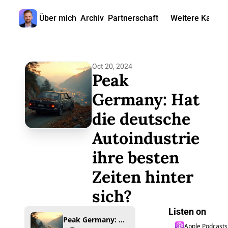
Über mich
Archiv
Partnerschaft
Weitere Kanäle
Weitere
🎧 
Oct 20, 2024
📺 
Peak 
📊 
Germany: Hat 
die deutsche 
🙋‍♂
Autoindustrie 
🇬
ihre besten 
Zeiten hinter 
sich?
Listen on
Peak Germany: Hat die deutsche Autoindustrie ihre besten Zeiten hinter sich?
Apple Podcasts