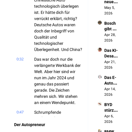
chinesische Auto 
neue 
werde
Autos
technologisch überlegen 
Made 
May 5, 
n wir 
ist. Er hätte dich für 
in 
2026
NICHT 
verrückt erklärt, richtig? 
Germa
überle
Bosch 
ny 
Deutsche Autos waren 
ben"
gibt 
entste
doch der Inbegriff von 
Deutsc
Apr 28, 
ht in 
Qualität und 
hland 
2026
China
technologischer 
auf 
Überlegenheit. Und China?
Das KI-
(und 
Desast
keiner 
0:32
Das war doch nur die 
er der 
Apr 21, 
redet 
verlängerte Werkbank der 
Autoin
2026
darübe
Welt. Aber hier sind wir 
dustrie
r)
Das E-
nun im Jahr 2024 und 
Auto 
genau das passiert 
zerstör
Apr 14, 
gerade. Die Zeichen 
t Made 
2026
mehren sich. Wir stehen 
in 
an einem Wendepunkt.
BYD 
Germa
stürzt 
ny
0:47
Schrumpfende 
ab. 
Apr 6, 
Marktanteile, 
Und 
2026
Der Autopreneur
Schwierigkeiten bei der 
genau 
Elektrifizierung und 
BMW 