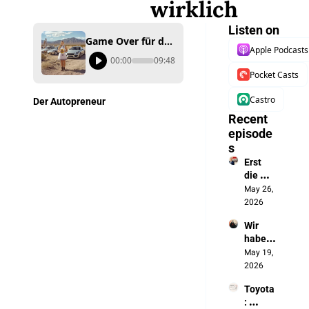
wirklich
Listen on
Game Over für deutsche Autobauer? So dramatisch ist die Bilanz 2024 wirklich
Apple Podcasts
00:00
09:48
Pocket Casts
Castro
Der Autopreneur
Recent 
episode
s
Erst 
die 
Batteri
May 26, 
e, jetzt 
2026
das 
Wir 
autono
haben 
me 
die 
May 19, 
Fahren
Chines
2026
en 
Toyota
ausges
: 
perrt. 