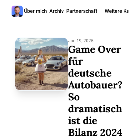
Über mich
Archiv
Partnerschaft
Weitere Kanäle
Weitere
🎧 
Jan 19, 2025
📺 
Game Over 
📊 
für 
deutsche 
🙋‍♂
Autobauer? 
🇬
So 
dramatisch 
ist die 
Bilanz 2024 