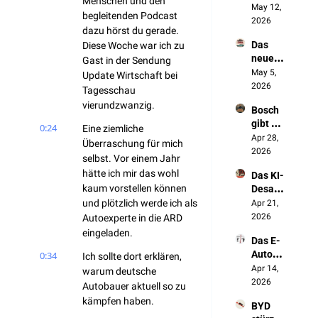
Menschen und den 
„Wenn 
May 12, 
Jetzt 
begleitenden Podcast 
sich 
2026
bauen 
dazu hörst du gerade. 
nichts 
sie 
Das 
Diese Woche war ich zu 
ändert, 
unsere 
neue 
Gast in der Sendung 
werde
Autos
Made 
May 5, 
n wir 
Update Wirtschaft bei 
in 
2026
NICHT 
Tagesschau 
Germa
überle
vierundzwanzig.
Bosch 
ny 
ben"
gibt 
entste
0:24
Eine ziemliche 
Deutsc
Apr 28, 
ht in 
Überraschung für mich 
hland 
2026
China
selbst. Vor einem Jahr 
auf 
hätte ich mir das wohl 
Das KI-
(und 
kaum vorstellen können 
Desast
keiner 
er der 
und plötzlich werde ich als 
Apr 21, 
redet 
Autoin
2026
Autoexperte in die ARD 
darübe
dustrie
r)
eingeladen.
Das E-
Auto 
0:34
Ich sollte dort erklären, 
zerstör
Apr 14, 
warum deutsche 
t Made 
2026
Autobauer aktuell so zu 
in 
kämpfen haben.
BYD 
Germa