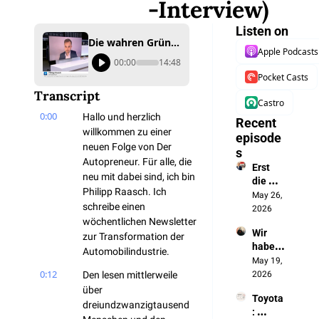
-Interview)
Listen on
Die wahren Gründe für den Niedergang deutscher Autobauer (Mein Tagesschau-Interview)
Apple Podcasts
00:00
14:48
Pocket Casts
Transcript
Castro
0:00
Hallo und herzlich 
Recent 
willkommen zu einer 
episode
neuen Folge von Der 
s
Autopreneur. Für alle, die 
Erst 
neu mit dabei sind, ich bin 
die 
Philipp Raasch. Ich 
Batteri
May 26, 
schreibe einen 
e, jetzt 
2026
wöchentlichen Newsletter 
das 
Wir 
autono
zur Transformation der 
haben 
me 
Automobilindustrie.
die 
May 19, 
Fahren
0:12
Chines
Den lesen mittlerweile 
2026
en 
über 
Toyota
ausges
dreiundzwanzigtausend 
: 
perrt. 