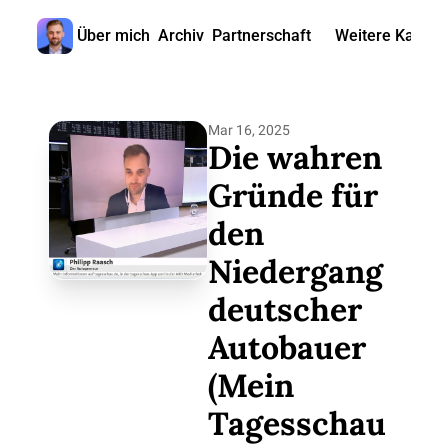
Über mich
Archiv
Partnerschaft
Weitere Kanäle
Weitere
🎧 
Mar 16, 2025
📺 
Die wahren 
📊 
Gründe für 
den 
🙋‍♂
Niedergang 
🇬
deutscher 
Autobauer 
(Mein 
Tagesschau