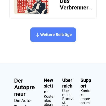
Das 
Verbrenner-
Aus ist nicht 
das 
Problem. Es 
ist China 
Weitere Beiträge
(mein 
Auftritt bei 
Markus 
Lanz)
Der 
New
Über 
Supp
slett
mich
ort
Autopre
Über 
Konta
er
neur
mich
kt
Koste
Podca
Impre
Die Auto-
nlos 
st
ssum
abonn