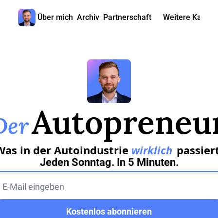
Über mich
Archiv
Partnerschaft
Weitere Kanäle
Weitere
🎧 
📺 
📊 
Autopreneu
🙋‍♂
Der
🇬
Was in der Autoindustrie 
wirklich
 passier
Jeden Sonntag. In 5 Minuten.
Kostenlos abonnieren